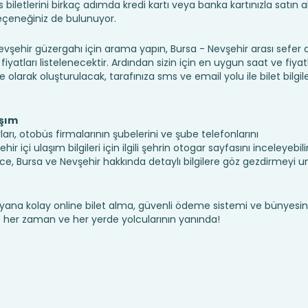
iletlerini birkaç adımda kredi kartı veya banka kartınızla satın ala
seçeneğiniz de bulunuyor.
ehir güzergahı için arama yapın, Bursa - Nevşehir arası sefer
fiyatları listelenecektir. Ardından sizin için en uygun saat ve fiyat
ine olarak oluşturulacak, tarafınıza sms ve email yolu ile bilet bilgile
aşım
arı, otobüs firmalarının şubelerini ve şube telefonlarını
 içi ulaşım bilgileri için ilgili şehrin otogar sayfasını inceleyebili
, Bursa ve Nevşehir hakkında detaylı bilgilere göz gezdirmeyi 
yana kolay online bilet alma, güvenli ödeme sistemi ve bünyesin
te her zaman ve her yerde yolcularının yanında!