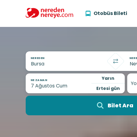
Otobüs Bileti
NEREDEN
NERE
Yarın
NE ZAMAN
Yo
Ertesi gün
Bilet Ara