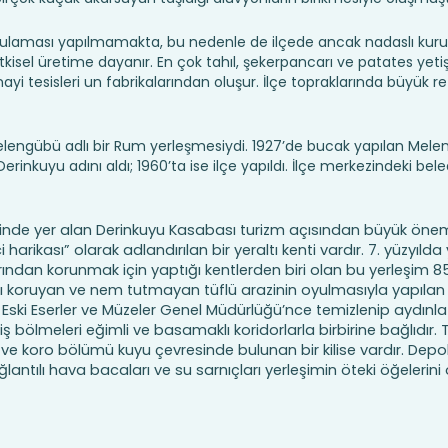
ulaması yapılmamakta, bu nedenle de ilçede ancak nadaslı kuru
isel üretime dayanır. En çok tahıl, şekerpancarı ve patates yetiştir
ayi tesisleri un fabrikalarından oluşur. İlçe topraklarında büyük rez
lengübü adlı bir Rum yerleşmesiydi. 1927’de bucak yapılan Mele
Derinkuyu adını aldı; 1960’ta ise ilçe yapıldı. İlçe merkezindeki bel
inde yer alan Derinkuyu Kasabası turizm açısından büyük önem
arikası” olarak adlandırılan bir yeraltı kenti vardır. 7. yüzyıld
larından korunmak için yaptığı kentlerden biri olan bu yerleşim 
Isıyı koruyan ve nem tutmayan tüflü arazinin oyulmasıyla yapılan
, Eski Eserler ve Müzeler Genel Müdürlüğü’nce temizlenip aydınla
niş bölmeleri eğimli ve basamaklı koridorlarla birbirine bağlıdır
 ve koro bölümü kuyu çevresinde bulunan bir kilise vardır. Depol
ğlantılı hava bacaları ve su sarnıçları yerleşimin öteki öğelerini 