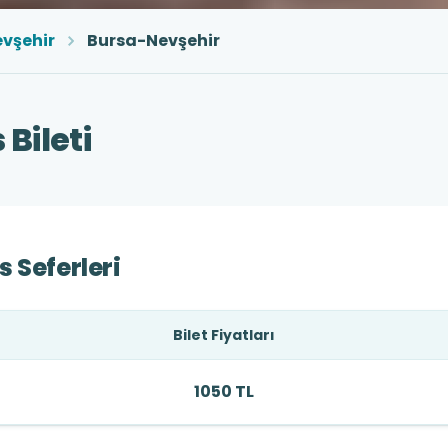
vşehir
Bursa-Nevşehir
Bileti
 Seferleri
Bilet Fiyatları
1050 TL