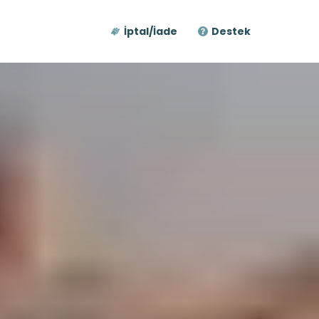
İptal/İade
Destek