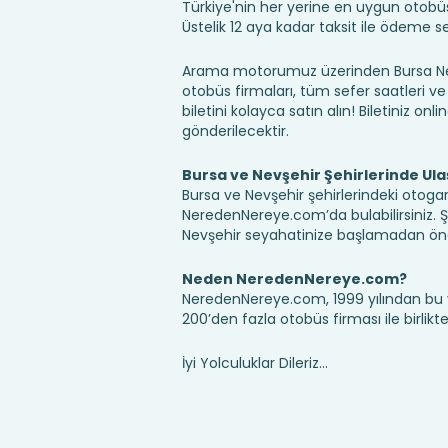
Türkiye'nin her yerine en uygun otobüs b
Üstelik 12 aya kadar taksit ile ödeme 
Arama motorumuz üzerinden Bursa Nevş
otobüs firmaları, tüm sefer saatleri ve 
biletini kolayca satın alın! Biletiniz onl
gönderilecektir.
Bursa ve Nevşehir Şehirlerinde Ul
Bursa ve Nevşehir şehirlerindeki otogarl
NeredenNereye.com’da bulabilirsiniz. Şehir
Nevşehir seyahatinize başlamadan önce
Neden NeredenNereye.com?
NeredenNereye.com, 1999 yılından bu 
200’den fazla otobüs firması ile birlik
İyi Yolculuklar Dileriz...