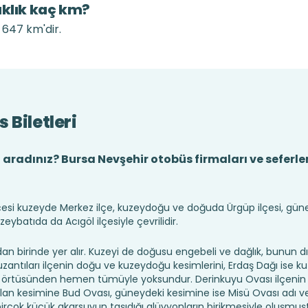
aklık kaç km?
 647 km'dir.
 Biletleri
 aradınız? Bursa Nevşehir otobüs firmaları ve seferler
çesi kuzeyde Merkez ilçe, kuzeydoğu ve doğuda Ürgüp ilçesi, g
zeybatıda da Acıgöl ilçesiyle çevrilidir.
dan birinde yer alır. Kuzeyi de doğusu engebeli ve dağlık, bunun d
 uzantıları ilçenin doğu ve kuzeydoğu kesimlerini, Erdaş Dağı ise k
tki örtüsünden hemen tümüyle yoksundur. Derinkuyu Ovası ilçenin
lan kesimine Bud Ovası, güneydeki kesimine ise Misü Ovası adı ve
çok küçük akarsuyun taşıdığı alüvyonların birikmesiyle oluşmuşt