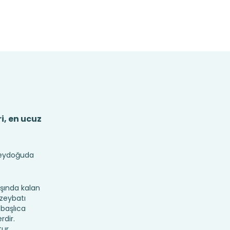
i, en ucuz
üneydoğuda
ışında kalan
uzeybatı
 başlıca
rdir.
ur.