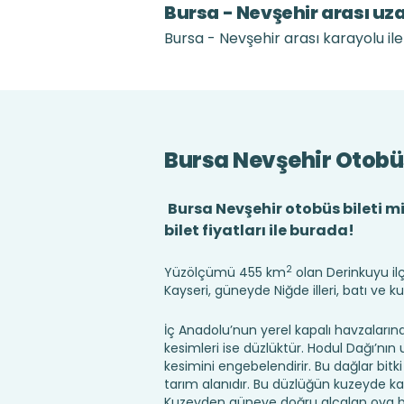
Bursa - Nevşehir arası uz
Bursa - Nevşehir arası karayolu ile
Bursa Nevşehir Otobüs
Bursa Nevşehir otobüs bileti mi
bilet fiyatları ile burada!
2
Yüzölçümü 455 km
olan Derinkuyu il
Kayseri, güneyde Niğde illeri, batı ve ku
İç Anadolu’nun yerel kapalı havzaların
kesimleri ise düzlüktür. Hodul Dağı’nın
kesimini engebelendirir. Bu dağlar bi
tarım alanıdır. Bu düzlüğün kuzeyde ka
Kuzeyden güneye doğru alçalan ova bir