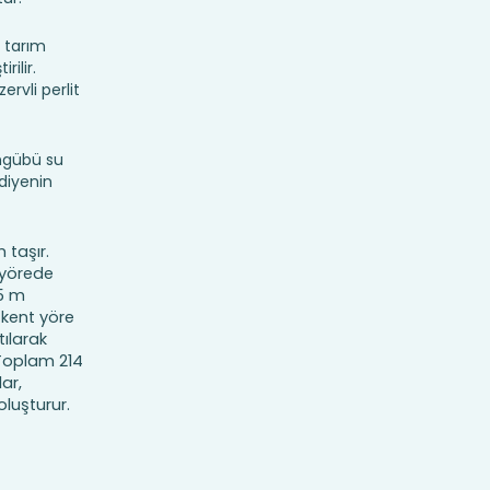
 tarım
ilir.
ervli perlit
ngübü su
ediyenin
 taşır.
a yörede
85 m
 kent yöre
tılarak
. Toplam 214
ar,
oluşturur.