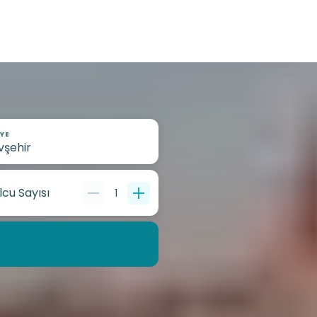
YE
lcu Sayısı
1