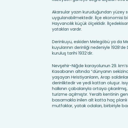
Akarsular yazın kuruduğundan yüzey s
uygulanabilmektedir. İlçe ekonomisi bitk
Hayvancılık küçük ölçeklidir. İlçedekisan
yatakları vardır.
Derinkuyu, eskiden Melegöbü ya da Me
kuyularının derinliği nedeniyle 1928’de 
kuruluş tarihi 1932’dir.
Nevşehir-Niğde karayolunun 29. km’s
Kasabanın altında “dünyanın sekizinci h
yaşayan Hıristiyanların, Arap saldırı
derinliktedir ve yedi kattan oluşur. 
halkının çabalarıyla ortaya çıkarılmış
turizme açılmıştır. Yeraltı kentinin ge
basamakla inilen alt katta haç planlı
mutfaklar, yatak odaları, birbiriyle ba