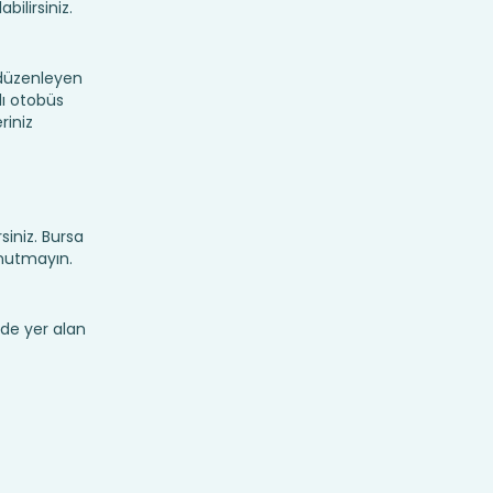
bilirsiniz.
 düzenleyen
lı otobüs
riniz
rsiniz. Bursa
unutmayın.
de yer alan