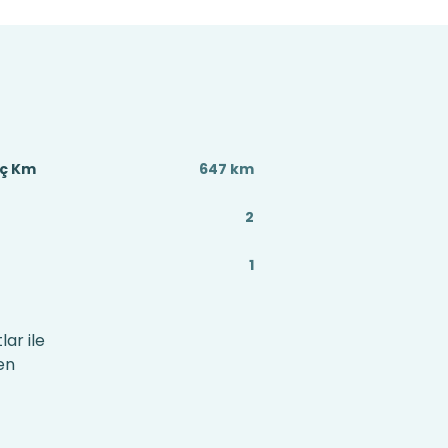
aç Km
647 km
2
1
ar ile
en