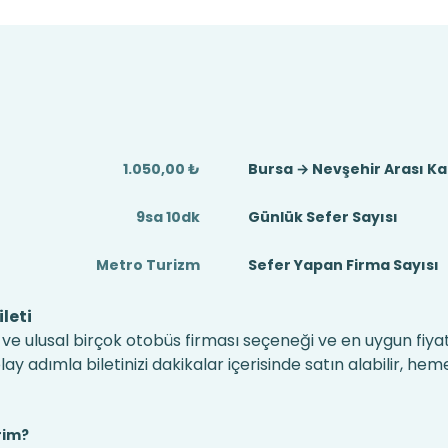
1.050,00 ₺
Bursa → Nevşehir Arası K
9sa 10dk
Günlük Sefer Sayısı
Metro Turizm
Sefer Yapan Firma Sayısı
leti
 ve ulusal birçok otobüs firması seçeneği ve en uygun fiyatl
 adımla biletinizi dakikalar içerisinde satın alabilir, hem
rim?