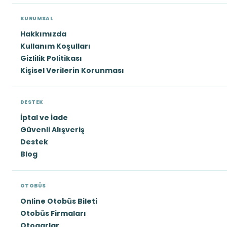
KURUMSAL
Hakkımızda
Kullanım Koşulları
Gizlilik Politikası
Kişisel Verilerin Korunması
DESTEK
İptal ve İade
Güvenli Alışveriş
Destek
Blog
OTOBÜS
Online Otobüs Bileti
Otobüs Firmaları
Otogarlar