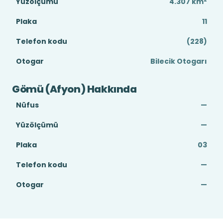
Yüzölçümü
4.307
km
Plaka
11
Telefon kodu
(228)
Otogar
Bilecik Otogarı
Gömü (Afyon) Hakkında
Nüfus
—
Yüzölçümü
—
Plaka
03
Telefon kodu
—
Otogar
—