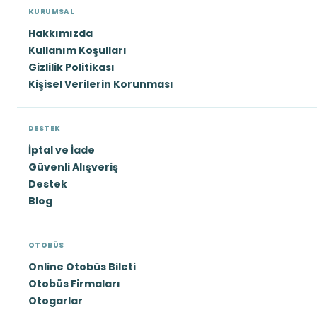
KURUMSAL
Hakkımızda
Kullanım Koşulları
Gizlilik Politikası
Kişisel Verilerin Korunması
DESTEK
İptal ve İade
Güvenli Alışveriş
Destek
Blog
OTOBÜS
Online Otobüs Bileti
Otobüs Firmaları
Otogarlar