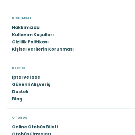
KURUMSAL
Hakkımızda
Kullanım Koşulları
Gizlilik Politikası
Kişisel Verilerin Korunması
DESTEK
İptal ve İade
Güvenli Alışveriş
Destek
Blog
OTOBÜS
Online Otobüs Bileti
Otobüs Firmaları