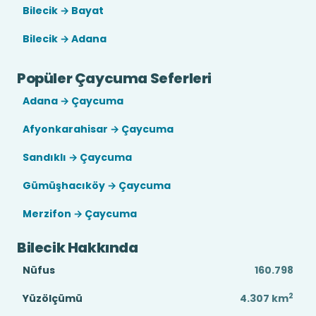
Bilecik → Bayat
Bilecik → Adana
Popüler Çaycuma Seferleri
Adana → Çaycuma
Afyonkarahisar → Çaycuma
Sandıklı → Çaycuma
Gümüşhacıköy → Çaycuma
Merzifon → Çaycuma
Bilecik Hakkında
Nüfus
160.798
2
Yüzölçümü
4.307
km