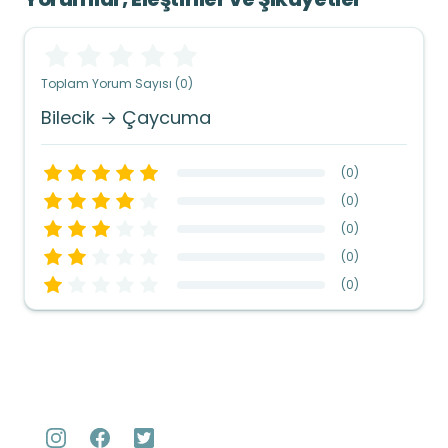
Toplam Yorum Sayısı (0)
Bilecik → Çaycuma
(
0
)
(
0
)
(
0
)
(
0
)
(
0
)