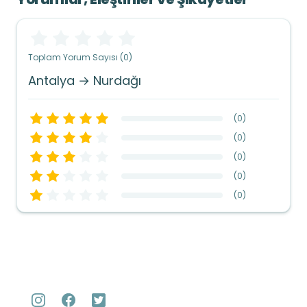
Toplam Yorum Sayısı (0)
Antalya → Nurdağı
(
0
)
(
0
)
(
0
)
(
0
)
(
0
)