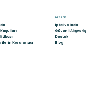
DESTEK
zda
İptal ve İade
Koşulları
Güvenli Alışveriş
olitikası
Destek
erilerin Korunması
Blog