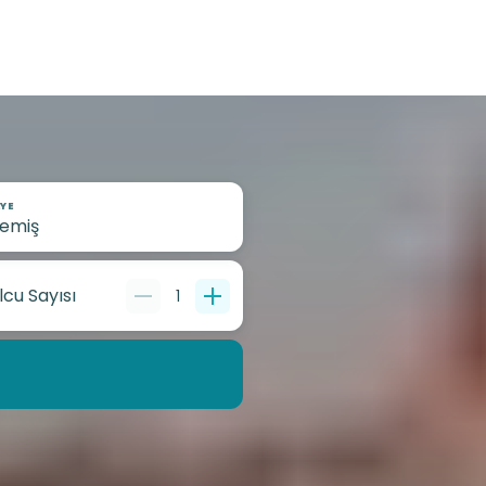
YE
lcu Sayısı
1