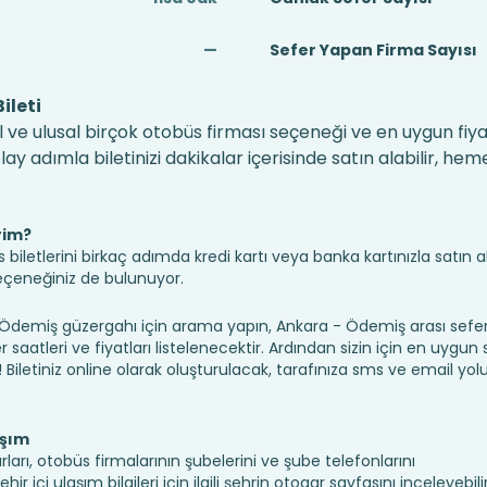
—
Sefer Yapan Firma Sayısı
ileti
 ve ulusal birçok otobüs firması seçeneği ve en uygun fiyat
 adımla biletinizi dakikalar içerisinde satın alabilir, hem
rim?
iletlerini birkaç adımda kredi kartı veya banka kartınızla satın ala
seçeneğiniz de bulunuyor.
emiş güzergahı için arama yapın, Ankara - Ödemiş arası sefe
saatleri ve fiyatları listelenecektir. Ardından sizin için en uygun
n! Biletiniz online olarak oluşturulacak, tarafınıza sms ve email yolu 
aşım
arı, otobüs firmalarının şubelerini ve şube telefonlarını
r içi ulaşım bilgileri için ilgili şehrin otogar sayfasını inceleyebili