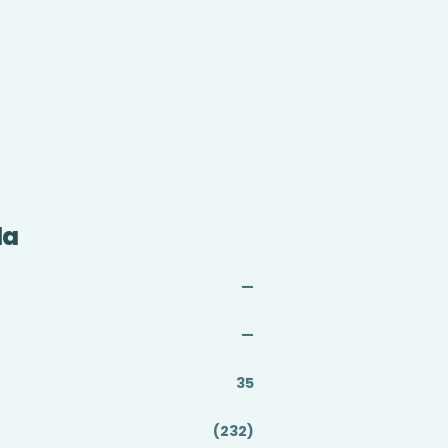
da
—
—
35
(232)