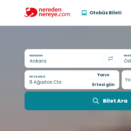
Otobüs Bileti
NEREDEN
NERE
Yarın
NE ZAMAN
Yo
Ertesi gün
Bilet Ara