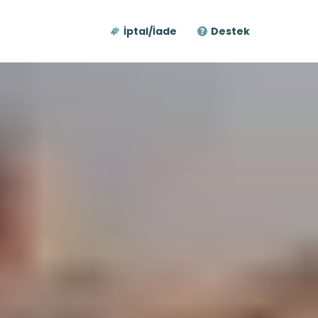
İptal/İade
Destek