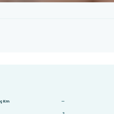
aç Km
—
2