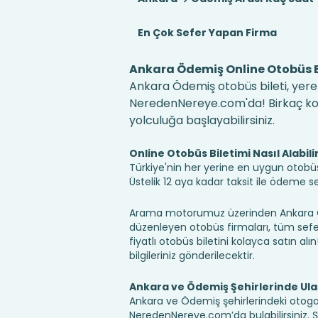
En Çok Sefer Yapan Firma
Ankara Ödemiş Online Otobüs B
Ankara Ödemiş otobüs bileti, yerel
NeredenNereye.com'da! Birkaç kolay
yolculuğa başlayabilirsiniz.
Online Otobüs Biletimi Nasıl Alabili
Türkiye'nin her yerine en uygun otobüs b
Üstelik 12 aya kadar taksit ile ödeme 
Arama motorumuz üzerinden Ankara Öd
düzenleyen otobüs firmaları, tüm sefer 
fiyatlı otobüs biletini kolayca satın alı
bilgileriniz gönderilecektir.
Ankara ve Ödemiş Şehirlerinde Ul
Ankara ve Ödemiş şehirlerindeki otogarl
NeredenNereye.com’da bulabilirsiniz. Şehi