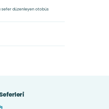
a sefer düzenleyen otobüs
eferleri
iş