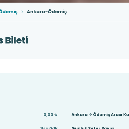
Ödemiş
Ankara-Ödemiş
Bileti
0,00 ₺
Ankara → Ödemiş Arası K
11sa 0dk
Günlük Sefer Sayısı