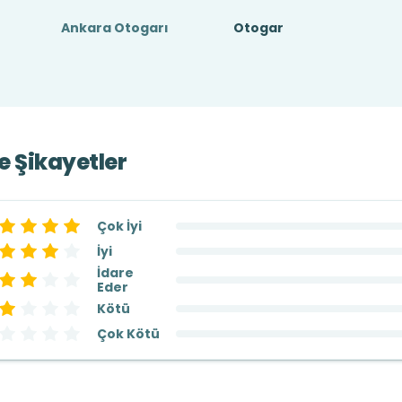
Ankara Otogarı
Otogar
ve Şikayetler
Çok İyi
İyi
İdare
Eder
Kötü
Çok Kötü