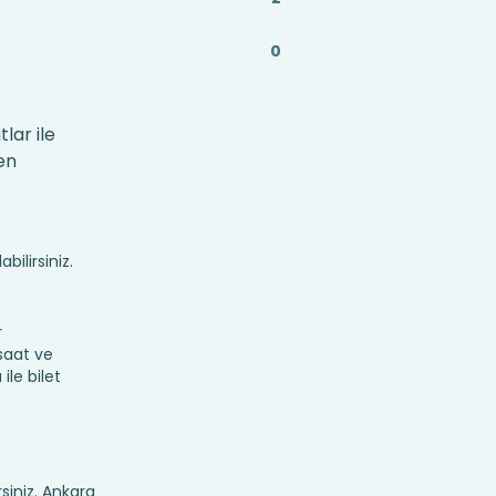
0
lar ile
en
bilirsiniz.
r
 saat ve
ile bilet
rsiniz. Ankara