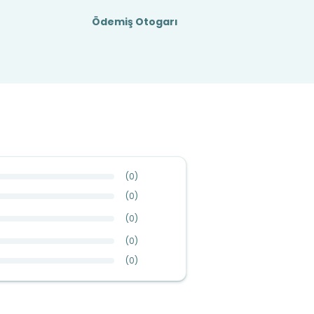
Ödemiş Otogarı
(
0
)
(
0
)
(
0
)
(
0
)
(
0
)