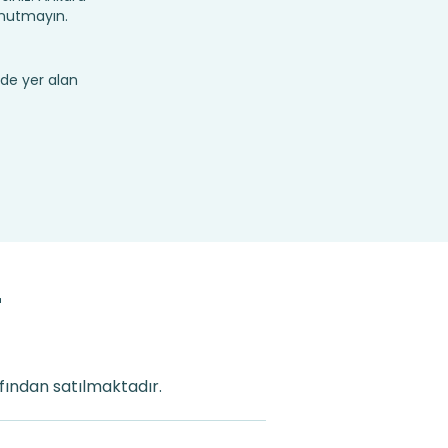
unutmayın.
de yer alan
r
afından satılmaktadır.