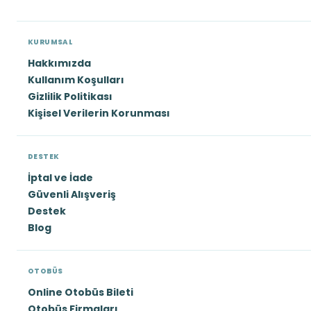
KURUMSAL
Hakkımızda
Kullanım Koşulları
Gizlilik Politikası
Kişisel Verilerin Korunması
DESTEK
İptal ve İade
Güvenli Alışveriş
Destek
Blog
OTOBÜS
Online Otobüs Bileti
Otobüs Firmaları