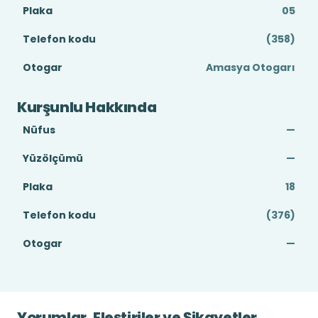
Plaka
05
Telefon kodu
(358)
Otogar
Amasya Otogarı
Kurşunlu Hakkında
Nüfus
—
Yüzölçümü
—
Plaka
18
Telefon kodu
(376)
Otogar
—
Yorumlar, Eleştiriler ve Şikayetler