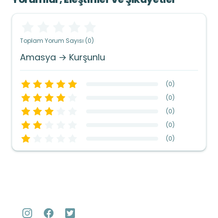
Toplam Yorum Sayısı (0)
Amasya → Kurşunlu
(
0
)
(
0
)
(
0
)
(
0
)
(
0
)