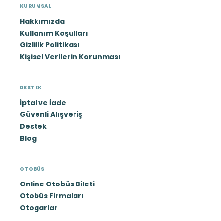
KURUMSAL
Hakkımızda
Kullanım Koşulları
Gizlilik Politikası
Kişisel Verilerin Korunması
DESTEK
İptal ve İade
Güvenli Alışveriş
Destek
Blog
OTOBÜS
Online Otobüs Bileti
Otobüs Firmaları
Otogarlar