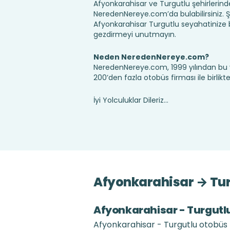
Afyonkarahisar ve Turgutlu şehirlerinde
NeredenNereye.com’da bulabilirsiniz. Şehir
Afyonkarahisar Turgutlu seyahatinize 
gezdirmeyi unutmayın.
Neden NeredenNereye.com?
NeredenNereye.com, 1999 yılından bu 
200’den fazla otobüs firması ile birlik
İyi Yolculuklar Dileriz...
Afyonkarahisar → Turg
Afyonkarahisar - Turgutlu 
Afyonkarahisar - Turgutlu otobüs b