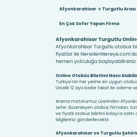
Afyonkarahisar → Turgutlu Arası
En Çok Sefer Yapan Firma
Afyonkarahisar Turgutlu Online
Afyonkarahisar Turgutlu otobüs bil
fiyatlar ile NeredenNereye.com'da! B
hemen yolculuğa başlayabilirsiniz.
Online Otobüs Biletimi Nasıl Alabili
Türkiye'nin her yerine en uygun otobüs b
Üstelik 12 aya kadar taksit ile ödeme 
Arama motorumuz üzerinden Afyonkarah
sefer düzenleyen otobüs firmaları, tüm 
ve fiyatlı otobüs biletini kolayca satın 
bilgileriniz gönderilecektir.
Afyonkarahisar ve Turgutlu Şehirl