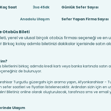
 Kaç Saat
3sa 45dk
Günlük Sefer Sayısı
Anadolu Ulaşım
Sefer Yapan Firma Sayısı
 Otobüs Bileti
eti, yerel ve ulusal birçok otobüs firması seçeneği ve en 
irkaç kolay adımla biletinizi dakikalar içerisinde satın alab
rim?
iletlerini birkaç adımda kredi kartı veya banka kartınızla satın ala
seçeneğiniz de bulunuyor.
isar Turgutlu güzergahı için arama yapın, Afyonkarahisar - Tu
sefer saatleri ve fiyatları listelenecektir. Ardından sizin için en
alın! Biletiniz online olarak oluşturulacak, tarafınıza sms ve email yo
erinde Ulaşım