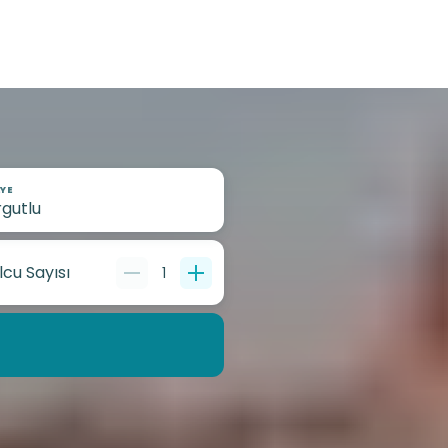
YE
lcu Sayısı
1