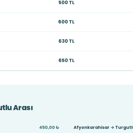
500 TL
600 TL
630 TL
650 TL
tlu Arası
450,00 ₺
Afyonkarahisar → Turgutl