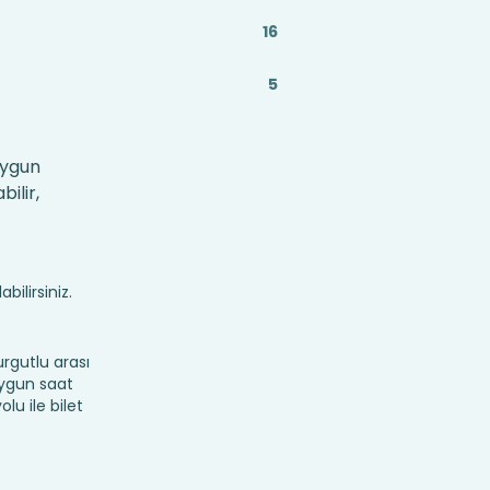
16
5
uygun
ilir,
bilirsiniz.
rgutlu arası
 uygun saat
lu ile bilet