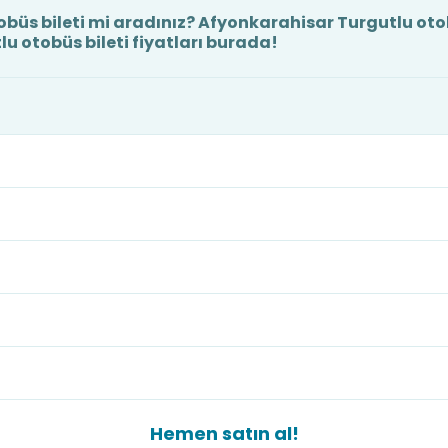
üs bileti mi aradınız? Afyonkarahisar Turgutlu otobü
u otobüs bileti fiyatları burada!
Hemen satın al!