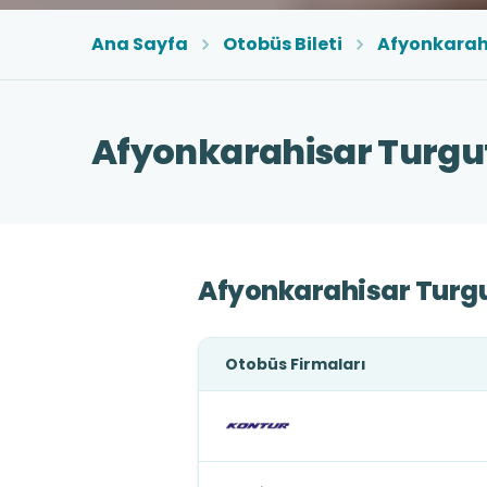
Ana Sayfa
Otobüs Bileti
Afyonkarah
Afyonkarahisar Turgut
Afyonkarahisar Turgu
Otobüs Firmaları