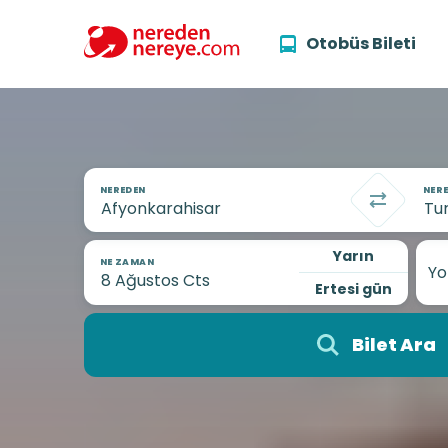
Otobüs Bileti
NEREDEN
NERE
Yarın
NE ZAMAN
Yo
Ertesi gün
Bilet Ara