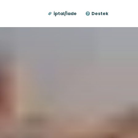
İptal/İade
Destek