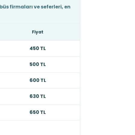
s firmaları ve seferleri, en
Fiyat
450 TL
500 TL
600 TL
630 TL
650 TL