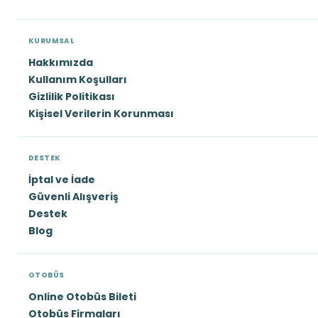
KURUMSAL
Hakkımızda
Kullanım Koşulları
Gizlilik Politikası
Kişisel Verilerin Korunması
DESTEK
İptal ve İade
Güvenli Alışveriş
Destek
Blog
OTOBÜS
Online Otobüs Bileti
Otobüs Firmaları