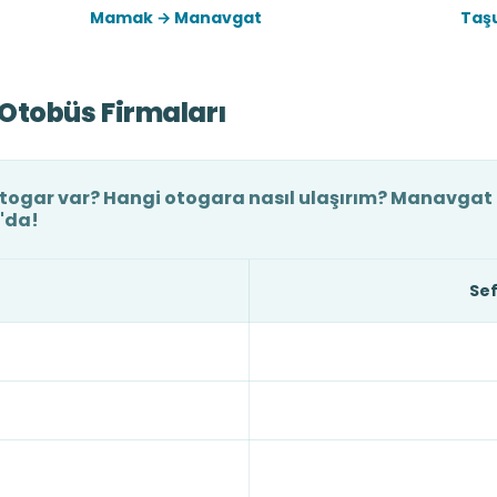
Mamak → Manavgat
Taş
Otobüs Firmaları
ogar var? Hangi otogara nasıl ulaşırım? Manavgat ot
'da!
Sef