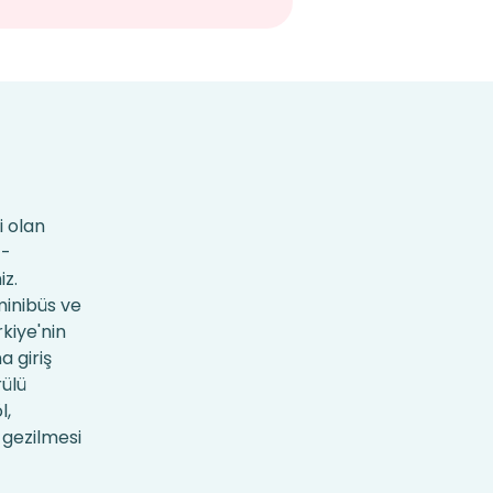
i olan
 -
iz.
minibüs ve
rkiye'nin
 giriş
rülü
l,
 gezilmesi