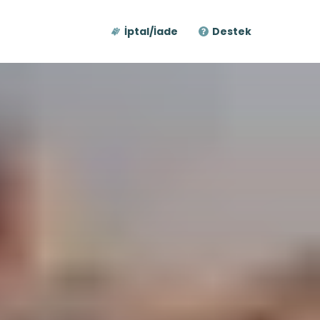
İptal/İade
Destek