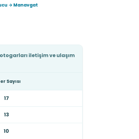
ucu → Manavgat
ogarları iletişim ve ulaşım
er Sayısı
17
13
10