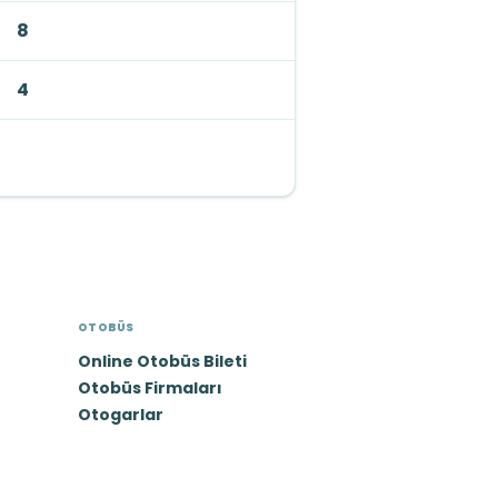
8
4
OTOBÜS
Online Otobüs Bileti
Otobüs Firmaları
Otogarlar