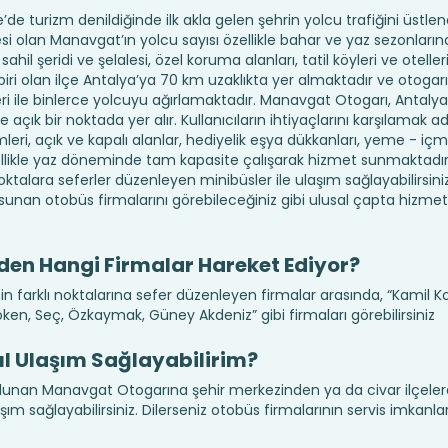
de turizm denildiğinde ilk akla gelen şehrin yolcu trafiğini üstle
çesi olan Manavgat’ın yolcu sayısı özellikle bahar ve yaz sezonları
il şeridi ve şelalesi, özel koruma alanları, tatil köyleri ve otelleri
 biri olan ilçe Antalya’ya 70 km uzaklıkta yer almaktadır ve otogar
eri ile binlerce yolcuyu ağırlamaktadır. Manavgat Otogarı, Antaly
çık bir noktada yer alır. Kullanıcıların ihtiyaçlarını karşılamak a
eri, açık ve kapalı alanlar, hediyelik eşya dükkanları, yeme - içm
özellikle yaz döneminde tam kapasite çalışarak hizmet sunmaktadı
oktalara seferler düzenleyen minibüsler ile ulaşım sağlayabilirsin
sunan otobüs firmalarını görebileceğiniz gibi ulusal çapta hizme
en Hangi Firmalar Hareket Ediyor?
 farklı noktalarına sefer düzenleyen firmalar arasında, “Kamil K
öken, Seç, Özkaymak, Güney Akdeniz” gibi firmaları görebilirsiniz
l Ulaşım Sağlayabilirim?
ulunan Manavgat Otogarına şehir merkezinden ya da civar ilçele
şım sağlayabilirsiniz. Dilerseniz otobüs firmalarının servis imkanl