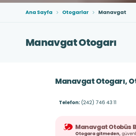
Ana Sayfa
Otogarlar
Manavgat
Manavgat Otogarı
Manavgat Otogarı, Otob
Telefon:
(242) 746 43 11
Manavgat Otobüs Bi
Otogara gitmeden,
güvenli