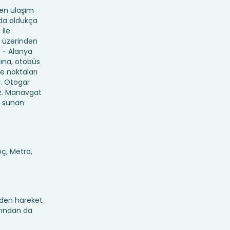
nen ulaşım
nda oldukça
 ile
ı üzerinden
a - Alanya
dına, otobüs
e noktaları
r. Otogar
iz. Manavgat
t sunan
oç, Metro,
rden hareket
arından da