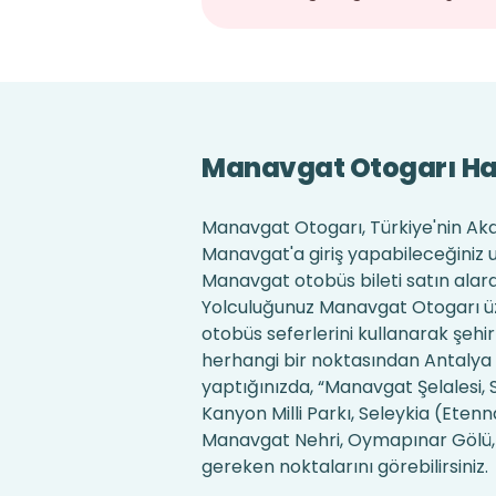
Manavgat Otogarı H
Manavgat Otogarı, Türkiye'nin Akden
Manavgat'a giriş yapabileceğiniz u
Manavgat otobüs bileti satın alara
Yolculuğunuz Manavgat Otogarı üz
otobüs seferlerini kullanarak şehir
herhangi bir noktasından Antalya 
yaptığınızda, “Manavgat Şelalesi, S
Kanyon Milli Parkı, Seleykia (Eten
Manavgat Nehri, Oymapınar Gölü, E
gereken noktalarını görebilirsiniz.