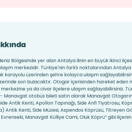
akkında
iz Bölgesinde yer alan Antalya ilinin en büyük ikinci ilçes
laşım merkezidir. Türkiye'nin farklı noktalarından Antalya
k karayolu üzerinden şehre kolayca ulaşım sağlayabilirsin
erinde son bulacaktır. Otogar içerisinden hareket eden 
 merkezine ya da civar ilçelere ulaşım sağlayabilirsiniz. Tü
- Manavgat otobüs bileti satın alarak Manavgat Otogarına
ide Antik Kenti, Apollon Tapınağı, Side Anfi Tiyatrosu, Köp
na) Antik Kenti, Side Müzesi, Aspendos Köprüsü, Titreyen Gö
vrenseki, Manavgat Külliye Cami, Oluk Köprü” gibi ilçenin