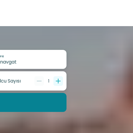
YE
lcu Sayısı
1