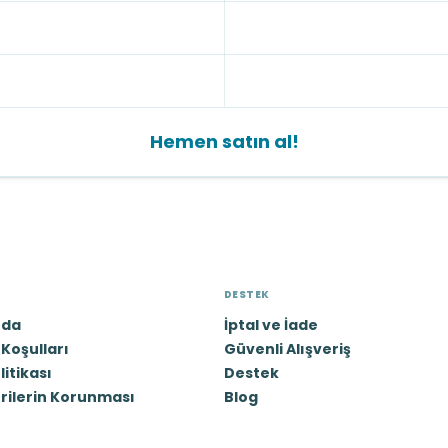
Hemen satın al!
DESTEK
zda
İptal ve İade
Koşulları
Güvenli Alışveriş
olitikası
Destek
erilerin Korunması
Blog