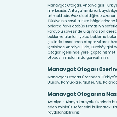
Manavgat Otogarı, Antalya gibi Türkiye’
merkezidir. Antalya'nın ikinci büyük il
artmaktadır. Göz alabildiğince uzanan sah
Türkiye'nin sayılı turizm bölgelerinden
onlarca farklı otobüs firmasının seferl
karayolu sayesinde ulaşıma son derece a
bekleme alanları, yolcu bekleme bölüml
şeklinde tasarlanan otogar yıllardır 
içerisinde Antalya, Side, Kumköy gibi n
Otogarı içerisinde yerel çapta hizmet 
otobüs firmalarını da görebilirsiniz.
Manavgat Otogarı üzerind
Manavgat Otogarı üzerinden Türkiye'nin
Ulusoy, Pamukkale, Nilüfer, VIB, Paland
Manavgat Otogarına Nası
Antalya - Alanya karayolu üzerinde b
eden minibüs seferlerini kullanarak ula
faydalanabilirsiniz.