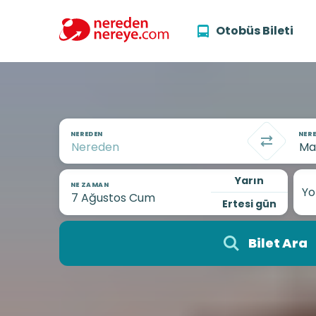
Otobüs Bileti
NEREDEN
NERE
Yarın
NE ZAMAN
Yo
Ertesi gün
Bilet Ara