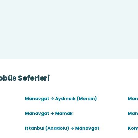
büs Seferleri
Manavgat → Aydıncık (Mersin)
Man
Manavgat → Mamak
Man
İstanbul (Anadolu) → Manavgat
Kon