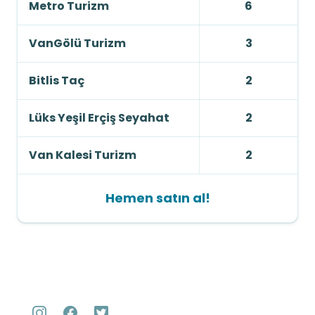
Metro Turizm
6
VanGölü Turizm
3
Bitlis Taç
2
Lüks Yeşil Erçiş Seyahat
2
Van Kalesi Turizm
2
Hemen satın al!