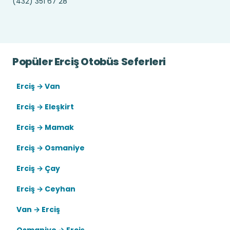
(432) 351 67 28
Popüler Erciş Otobüs Seferleri
Erciş → Van
Erciş → Eleşkirt
Erciş → Mamak
Erciş → Osmaniye
Erciş → Çay
Erciş → Ceyhan
Van → Erciş