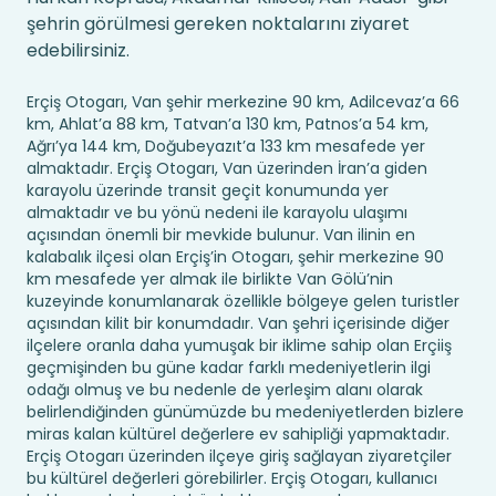
şehrin görülmesi gereken noktalarını ziyaret
edebilirsiniz.
Erçiş Otogarı, Van şehir merkezine 90 km, Adilcevaz’a 66
km, Ahlat’a 88 km, Tatvan’a 130 km, Patnos’a 54 km,
Ağrı’ya 144 km, Doğubeyazıt’a 133 km mesafede yer
almaktadır. Erçiş Otogarı, Van üzerinden İran’a giden
karayolu üzerinde transit geçit konumunda yer
almaktadır ve bu yönü nedeni ile karayolu ulaşımı
açısından önemli bir mevkide bulunur. Van ilinin en
kalabalık ilçesi olan Erçiş’in Otogarı, şehir merkezine 90
km mesafede yer almak ile birlikte Van Gölü’nin
kuzeyinde konumlanarak özellikle bölgeye gelen turistler
açısından kilit bir konumdadır. Van şehri içerisinde diğer
ilçelere oranla daha yumuşak bir iklime sahip olan Erçiiş
geçmişinden bu güne kadar farklı medeniyetlerin ilgi
odağı olmuş ve bu nedenle de yerleşim alanı olarak
belirlendiğinden günümüzde bu medeniyetlerden bizlere
miras kalan kültürel değerlere ev sahipliği yapmaktadır.
Erçiş Otogarı üzerinden ilçeye giriş sağlayan ziyaretçiler
bu kültürel değerleri görebilirler. Erçiş Otogarı, kullanıcı