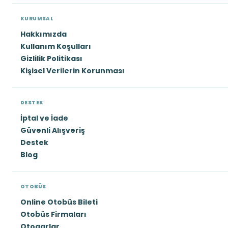
KURUMSAL
Hakkımızda
Kullanım Koşulları
Gizlilik Politikası
Kişisel Verilerin Korunması
DESTEK
İptal ve İade
Güvenli Alışveriş
Destek
Blog
OTOBÜS
Online Otobüs Bileti
Otobüs Firmaları
Otogarlar