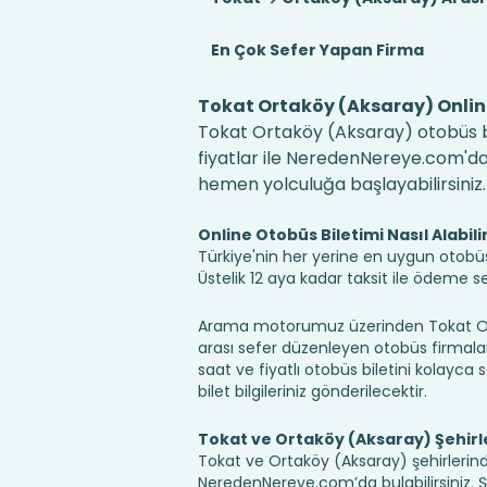
En Çok Sefer Yapan Firma
Tokat Ortaköy (Aksaray) Online
Tokat Ortaköy (Aksaray) otobüs bi
fiyatlar ile NeredenNereye.com'da! B
hemen yolculuğa başlayabilirsiniz.
Online Otobüs Biletimi Nasıl Alabili
Türkiye'nin her yerine en uygun otobüs b
Üstelik 12 aya kadar taksit ile ödeme 
Arama motorumuz üzerinden Tokat Ort
arası sefer düzenleyen otobüs firmaları,
saat ve fiyatlı otobüs biletini kolayca s
bilet bilgileriniz gönderilecektir.
Tokat ve Ortaköy (Aksaray) Şehirl
Tokat ve Ortaköy (Aksaray) şehirlerinde
NeredenNereye.com’da bulabilirsiniz. Şehi