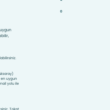
0
 uygun
ilir,
bilirsiniz.
Aksaray)
in en uygun
ail yolu ile
rsiniz. Tokat