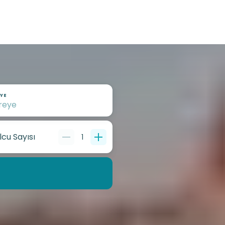
YE
lcu Sayısı
1