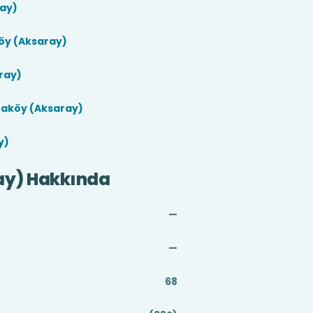
ay)
öy (Aksaray)
ray)
taköy (Aksaray)
y)
ay) Hakkında
—
—
68