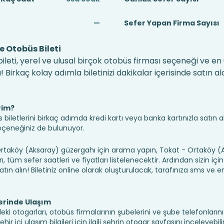
—
Sefer Yapan Firma Sayısı
 Otobüs Bileti
leti, yerel ve ulusal birçok otobüs firması seçeneği ve en
irkaç kolay adımla biletinizi dakikalar içerisinde satın alab
rim?
iletlerini birkaç adımda kredi kartı veya banka kartınızla satın ala
seçeneğiniz de bulunuyor.
aköy (Aksaray) güzergahı için arama yapın, Tokat - Ortaköy (
 tüm sefer saatleri ve fiyatları listelenecektir. Ardından sizin iç
atın alın! Biletiniz online olarak oluşturulacak, tarafınıza sms ve em
erinde Ulaşım
ki otogarları, otobüs firmalarının şubelerini ve şube telefonlarını
r içi ulaşım bilgileri için ilgili şehrin otogar sayfasını inceleyebili