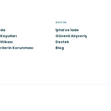
DESTEK
zda
İptal ve İade
Koşulları
Güvenli Alışveriş
olitikası
Destek
erilerin Korunması
Blog