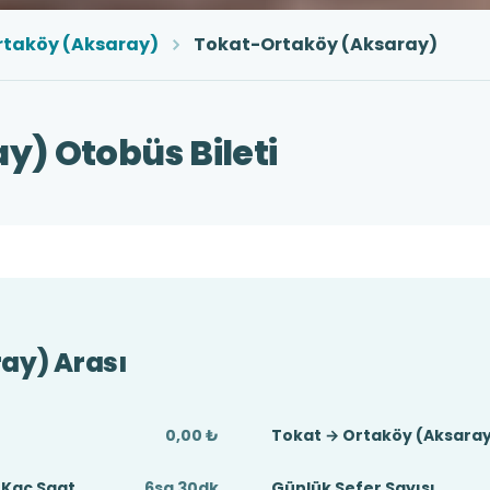
rtaköy (Aksaray)
Tokat-Ortaköy (Aksaray)
y) Otobüs Bileti
ay) Arası
0,00 ₺
Tokat → Ortaköy (Aksaray
 Kaç Saat
6sa 30dk
Günlük Sefer Sayısı