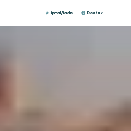
İptal/İade
Destek