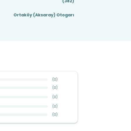
(382)
Ortaköy (Aksaray) Otogarı
(
0
)
(
0
)
(
0
)
(
0
)
(
0
)