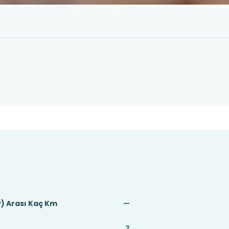
) Arası Kaç Km
—
2