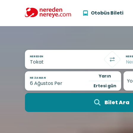
Otobüs Bileti
NEREDEN
NERE
Yarın
NE ZAMAN
Yo
Ertesi gün
Bilet Ara