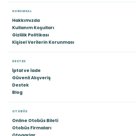
KURUMSAL
Hakkımızda
Kullanım Koşulları
Gizlilik Politikası
Kişisel Verilerin Korunması
DESTEK
İptal ve İade
Güvenli Alışveriş
Destek
Blog
OTOBÜS
Online Otobüs Bileti
Otobüs Firmaları
Otogarlar