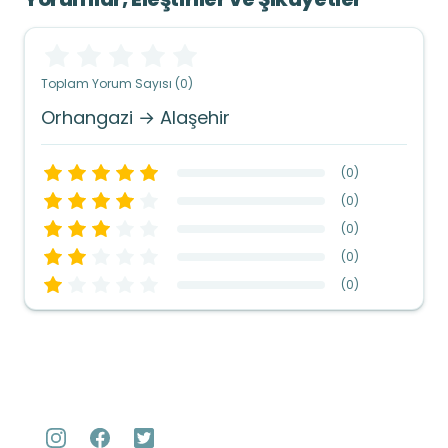
Toplam Yorum Sayısı (0)
Orhangazi → Alaşehir
(
0
)
(
0
)
(
0
)
(
0
)
(
0
)