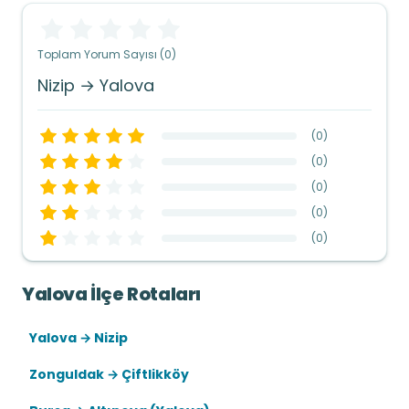
Toplam Yorum Sayısı (0)
Nizip → Yalova
(
0
)
(
0
)
(
0
)
(
0
)
(
0
)
Yalova İlçe Rotaları
Yalova → Nizip
Zonguldak → Çiftlikköy