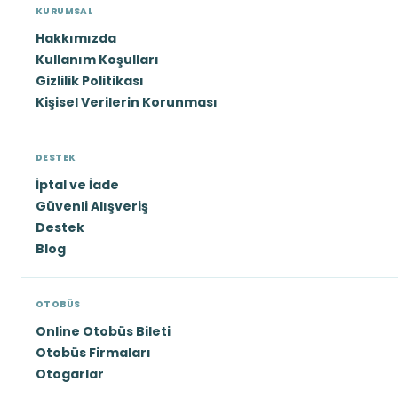
KURUMSAL
Hakkımızda
Kullanım Koşulları
Gizlilik Politikası
Kişisel Verilerin Korunması
DESTEK
İptal ve İade
Güvenli Alışveriş
Destek
Blog
OTOBÜS
Online Otobüs Bileti
Otobüs Firmaları
Otogarlar