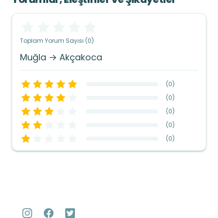
Toplam Yorum Sayısı (0)
Muğla → Akçakoca
(
0
)
(
0
)
(
0
)
(
0
)
(
0
)