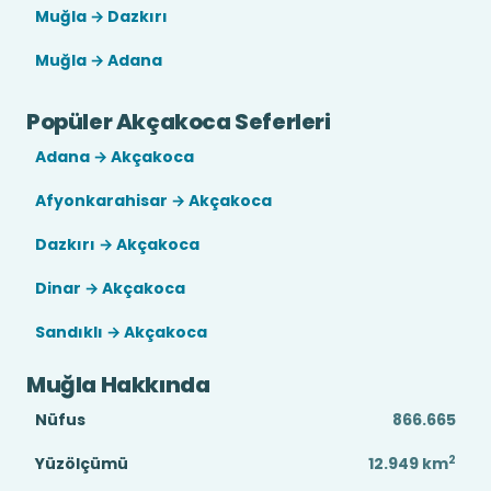
Muğla → Dazkırı
Muğla → Adana
Popüler Akçakoca Seferleri
Adana → Akçakoca
Afyonkarahisar → Akçakoca
Dazkırı → Akçakoca
Dinar → Akçakoca
Sandıklı → Akçakoca
Muğla Hakkında
Nüfus
866.665
2
Yüzölçümü
12.949
km