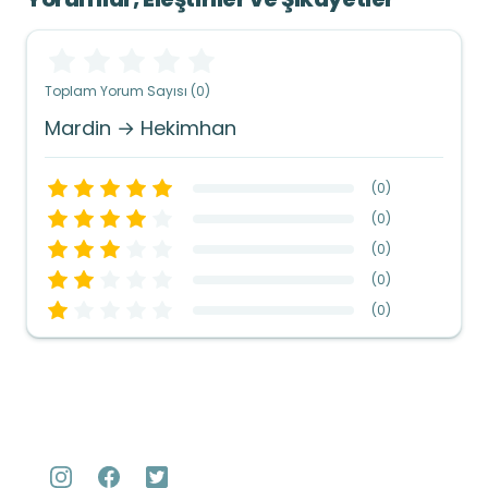
Toplam Yorum Sayısı (0)
Mardin → Hekimhan
(
0
)
(
0
)
(
0
)
(
0
)
(
0
)