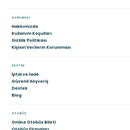
KURUMSAL
Hakkımızda
Kullanım Koşulları
Gizlilik Politikası
Kişisel Verilerin Korunması
DESTEK
İptal ve İade
Güvenli Alışveriş
Destek
Blog
OTOBÜS
Online Otobüs Bileti
Otobüs Firmaları