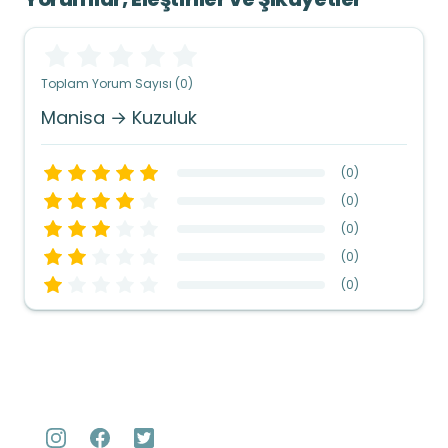
Toplam Yorum Sayısı (0)
Manisa → Kuzuluk
(
0
)
(
0
)
(
0
)
(
0
)
(
0
)