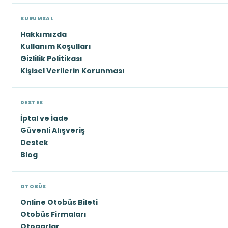
KURUMSAL
Hakkımızda
Kullanım Koşulları
Gizlilik Politikası
Kişisel Verilerin Korunması
DESTEK
İptal ve İade
Güvenli Alışveriş
Destek
Blog
OTOBÜS
Online Otobüs Bileti
Otobüs Firmaları
Otogarlar