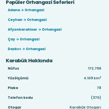
Popüler Orhangazi Seferleri
Adana → Orhangazi
Ceyhan → Orhangazi
Afyonkarahisar → Orhangazi
Çay → Orhangazi
Dazkırı → Orhangazi
Karabük Hakkında
Nüfus
172.756
2
Yüzölçümü
4.109
km
Plaka
78
Telefon kodu
(370)
Otogar
Karabük Otogarı