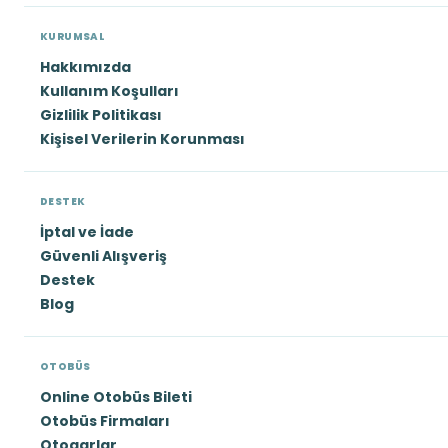
KURUMSAL
Hakkımızda
Kullanım Koşulları
Gizlilik Politikası
Kişisel Verilerin Korunması
DESTEK
İptal ve İade
Güvenli Alışveriş
Destek
Blog
OTOBÜS
Online Otobüs Bileti
Otobüs Firmaları
Otogarlar