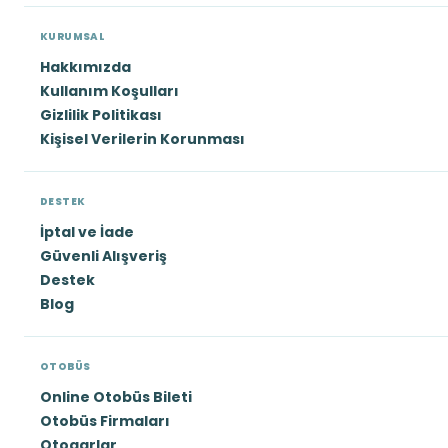
KURUMSAL
Hakkımızda
Kullanım Koşulları
Gizlilik Politikası
Kişisel Verilerin Korunması
DESTEK
İptal ve İade
Güvenli Alışveriş
Destek
Blog
OTOBÜS
Online Otobüs Bileti
Otobüs Firmaları
Otogarlar