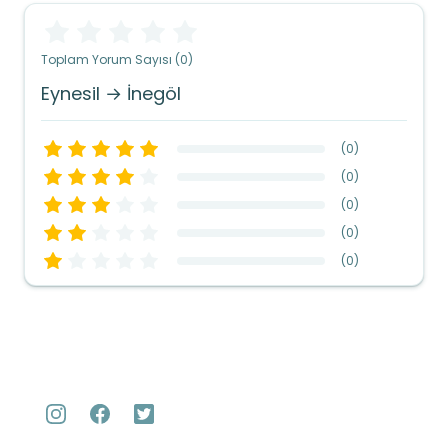
Toplam Yorum Sayısı (0)
Eynesil → İnegöl
(
0
)
(
0
)
(
0
)
(
0
)
(
0
)