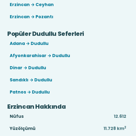
Erzincan → Ceyhan
Erzincan → Pozantı
Popüler Dudullu Seferleri
Adana → Dudullu
Afyonkarahisar → Dudullu
Dinar → Dudullu
Sandıklı → Dudullu
Patnos → Dudullu
Erzincan Hakkında
Nüfus
12.612
2
Yüzölçümü
11.728
km