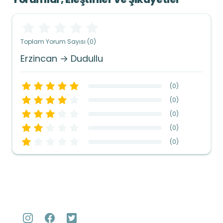
Toplam Yorum Sayısı (0)
Erzincan → Dudullu
(
0
)
(
0
)
(
0
)
(
0
)
(
0
)