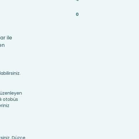
0
ar ile
en
bilirsiniz.
düzenleyen
lı otobüs
riniz
rsiniz. Düzce