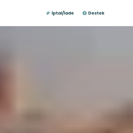
İptal/İade
Destek