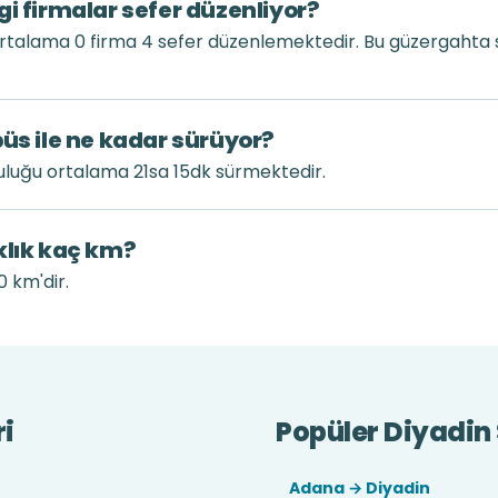
gi firmalar sefer düzenliyor?
ortalama 0 firma 4 sefer düzenlemektedir. Bu güzergahta 
büs ile ne kadar sürüyor?
uluğu ortalama 21sa 15dk sürmektedir.
klık kaç km?
0 km'dir.
ri
Popüler Diyadin 
Adana → Diyadin