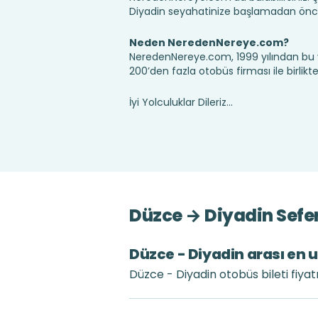
Diyadin seyahatinize başlamadan önce
Neden NeredenNereye.com?
NeredenNereye.com, 1999 yılından bu 
200’den fazla otobüs firması ile birlik
İyi Yolculuklar Dileriz...
Düzce → Diyadin Sefer
Düzce - Diyadin arası en u
Düzce - Diyadin otobüs bileti fiyat