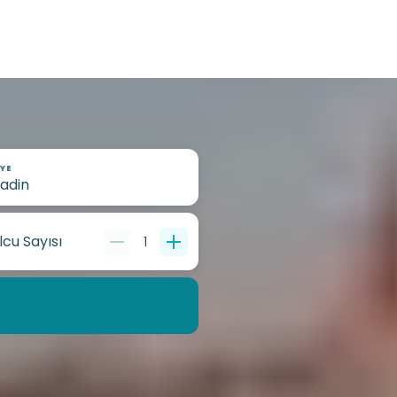
YE
lcu Sayısı
1