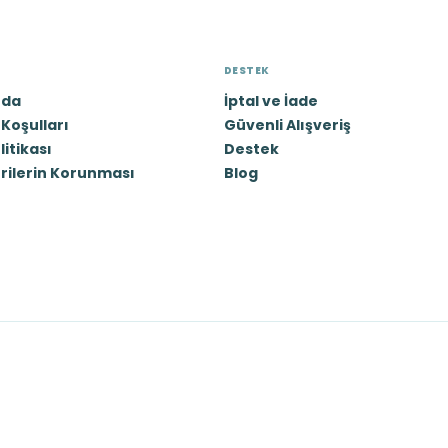
DESTEK
zda
İptal ve İade
Koşulları
Güvenli Alışveriş
olitikası
Destek
erilerin Korunması
Blog