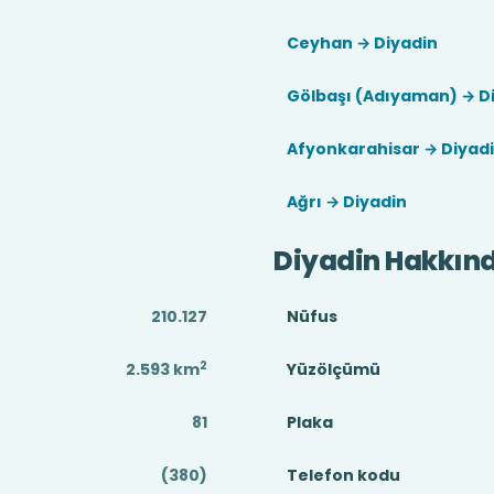
Ceyhan → Diyadin
Gölbaşı (Adıyaman) → D
Afyonkarahisar → Diyad
Ağrı → Diyadin
Diyadin Hakkın
210.127
Nüfus
2
2.593
km
Yüzölçümü
81
Plaka
(380)
Telefon kodu