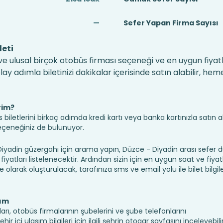
—
Sefer Yapan Firma Sayısı
leti
ve ulusal birçok otobüs firması seçeneği ve en uygun fiyatl
 adımla biletinizi dakikalar içerisinde satın alabilir, hem
rim?
iletlerini birkaç adımda kredi kartı veya banka kartınızla satın ala
seçeneğiniz de bulunuyor.
adin güzergahı için arama yapın, Düzce - Diyadin arası sefer 
fiyatları listelenecektir. Ardından sizin için en uygun saat ve fiyat
ine olarak oluşturulacak, tarafınıza sms ve email yolu ile bilet bilgile
şım
arı, otobüs firmalarının şubelerini ve şube telefonlarını
r içi ulaşım bilgileri için ilgili şehrin otogar sayfasını inceleyebili