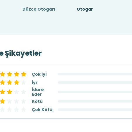
Düzce Otogarı
Otogar
ve Şikayetler
Çok İyi
İyi
İdare
Eder
Kötü
Çok Kötü