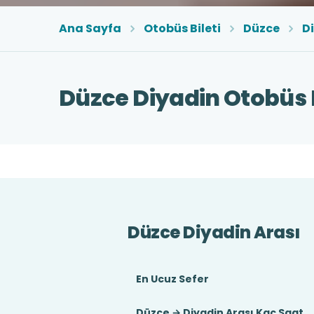
Ana Sayfa
Otobüs Bileti
Düzce
D
Düzce Diyadin Otobüs B
Düzce Diyadin Arası
En Ucuz Sefer
Düzce → Diyadin Arası Kaç Saat