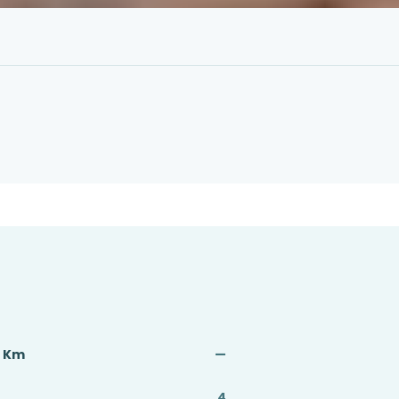
ç Km
—
4