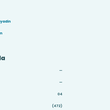
iyadin
in
da
—
—
04
(472)