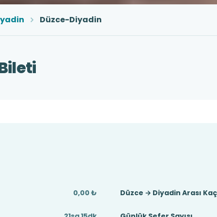
iyadin
Düzce-Diyadin
ileti
0,00 ₺
Düzce → Diyadin Arası Ka
21sa 15dk
Günlük Sefer Sayısı