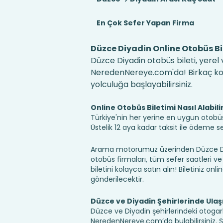
En Çok Sefer Yapan Firma
Düzce Diyadin Online Otobüs Bi
Düzce Diyadin otobüs bileti, yerel 
NeredenNereye.com'da! Birkaç kolay
yolculuğa başlayabilirsiniz.
Online Otobüs Biletimi Nasıl Alabili
Türkiye'nin her yerine en uygun otobüs b
Üstelik 12 aya kadar taksit ile ödeme 
Arama motorumuz üzerinden Düzce Diy
otobüs firmaları, tüm sefer saatleri ve 
biletini kolayca satın alın! Biletiniz onl
gönderilecektir.
Düzce ve Diyadin Şehirlerinde Ula
Düzce ve Diyadin şehirlerindeki otogarl
NeredenNereye.com’da bulabilirsiniz. Şehi