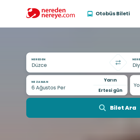
Otobüs Bileti
NEREDEN
NERE
Yarın
NE ZAMAN
Yo
Ertesi gün
Bilet Ara