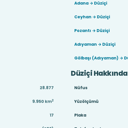
Adana → Düziçi
Ceyhan → Düziçi
Pozantı → Düziçi
Adıyaman → Düziçi
Gölbaşı (Adıyaman) → Dü
Düziçi Hakkında
28.877
Nüfus
2
9.950
km
Yüzölçümü
17
Plaka