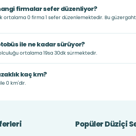
hangi firmalar sefer düzenliyor?
ük ortalama 0 firma 1 sefer düzenlemektedir. Bu güzergah
otobüs ile ne kadar sürüyor?
olculuğu ortalama 19sa 30dk sürmektedir.
uzaklık kaç km?
le 0 km'dir.
erleri
Popüler Düziçi Se