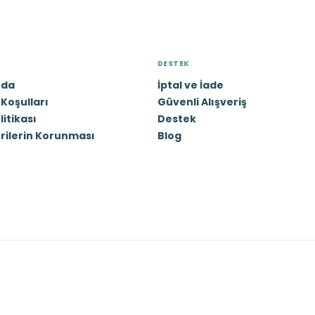
DESTEK
zda
İptal ve İade
Koşulları
Güvenli Alışveriş
olitikası
Destek
erilerin Korunması
Blog