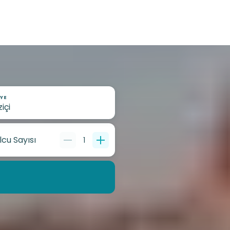
YE
lcu Sayısı
1