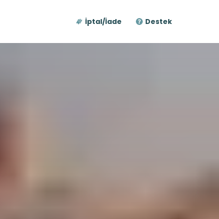
İptal/İade
Destek