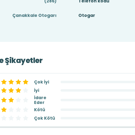
(286)
Telefon kodu
Çanakkale Otogarı
Otogar
ve Şikayetler
Çok İyi
İyi
İdare
Eder
Kötü
Çok Kötü