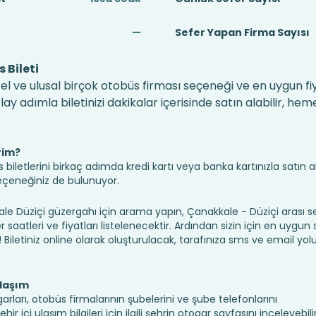
—
Sefer Yapan Firma Sayısı
 Bileti
el ve ulusal birçok otobüs firması seçeneği ve en uygun fiy
 adımla biletinizi dakikalar içerisinde satın alabilir, hem
rim?
iletlerini birkaç adımda kredi kartı veya banka kartınızla satın ala
seçeneğiniz de bulunuyor.
Düziçi güzergahı için arama yapın, Çanakkale - Düziçi arası s
saatleri ve fiyatları listelenecektir. Ardından sizin için en uygun
n! Biletiniz online olarak oluşturulacak, tarafınıza sms ve email yolu 
Ulaşım
arları, otobüs firmalarının şubelerini ve şube telefonlarını
 içi ulaşım bilgileri için ilgili şehrin otogar sayfasını inceleyebilir