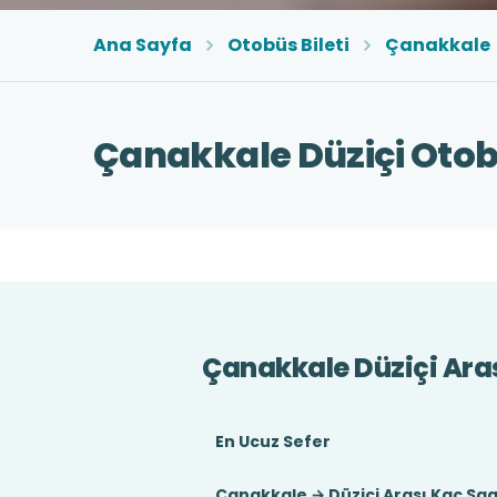
Ana Sayfa
Otobüs Bileti
Çanakkale
Çanakkale Düziçi Otobü
Çanakkale Düziçi Ara
En Ucuz Sefer
Çanakkale → Düziçi Arası Kaç Sa