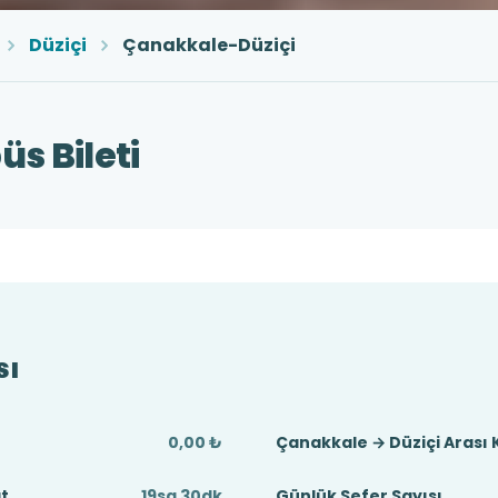
Düziçi
Çanakkale-Düziçi
s Bileti
sı
0,00 ₺
Çanakkale → Düziçi Arası
at
19sa 30dk
Günlük Sefer Sayısı