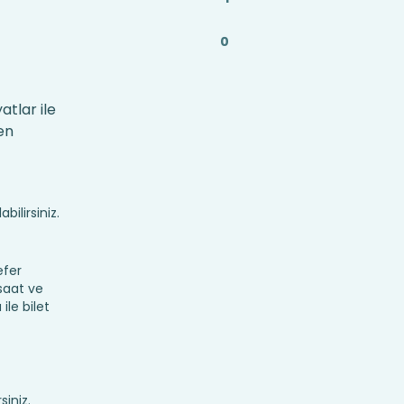
0
atlar ile
en
bilirsiniz.
efer
 saat ve
ile bilet
siniz.