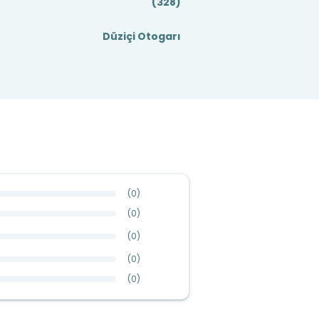
(328)
Düziçi Otogarı
(
0
)
(
0
)
(
0
)
(
0
)
(
0
)