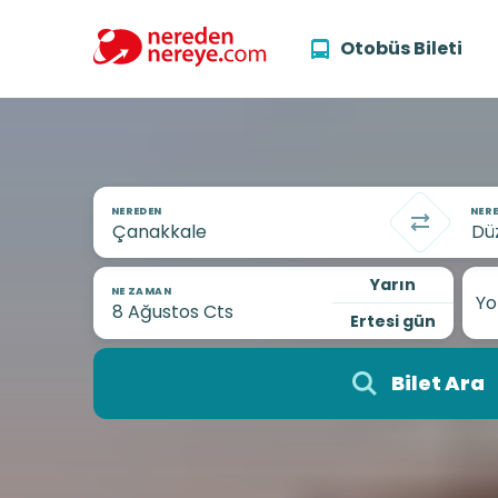
Otobüs Bileti
NEREDEN
NERE
Yarın
NE ZAMAN
Yo
Ertesi gün
Bilet Ara