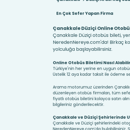
En Çok Sefer Yapan Firma
Çanakkale Düziçi Online Otobüs
Çanakkale Düziçi otobüs bileti, yer
NeredenNereye.com'da! Birkaç kolay
yolculuğa başlayabilirsiniz.
Online Otobüs Biletimi Nasıl Alabili
Türkiye'nin her yerine en uygun otobüs b
Üstelik 12 aya kadar taksit ile ödeme 
Arama motorumuz üzerinden Çanakkale 
düzenleyen otobüs firmaları, tüm sefer 
fiyatlı otobüs biletini kolayca satın alı
bilgileriniz gönderilecektir.
Çanakkale ve Düziçi Şehirlerinde 
Çanakkale ve Düziçi şehirlerindeki otog
NeredenNereye.com’da bulabilirsiniz. Şehir