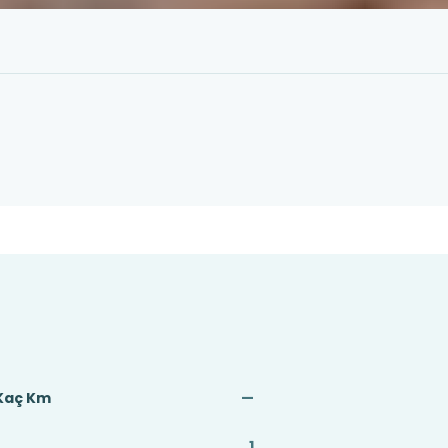
 Kaç Km
—
1