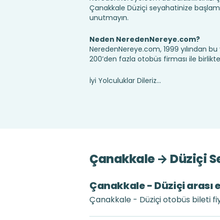
Çanakkale Düziçi seyahatinize başlama
unutmayın.
Neden NeredenNereye.com?
NeredenNereye.com, 1999 yılından bu 
200’den fazla otobüs firması ile birlik
İyi Yolculuklar Dileriz...
Çanakkale → Düziçi Se
Çanakkale - Düziçi arası e
Çanakkale - Düziçi otobüs bileti fi