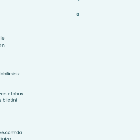
0
ile
en
bilirsiniz.
eyen otobüs
 biletini
reye.com’da
tinize