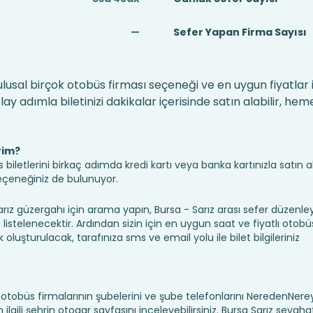
—
Sefer Yapan Firma Sayısı
i
 ulusal birçok otobüs firması seçeneği ve en uygun fiyatlar 
 adımla biletinizi dakikalar içerisinde satın alabilir, hem
rim?
iletlerini birkaç adımda kredi kartı veya banka kartınızla satın ala
seçeneğiniz de bulunuyor.
z güzergahı için arama yapın, Bursa - Sarız arası sefer düzenl
ı listelenecektir. Ardından sizin için en uygun saat ve fiyatlı otobüs
k oluşturulacak, tarafınıza sms ve email yolu ile bilet bilgileriniz
ı, otobüs firmalarının şubelerini ve şube telefonlarını NeredenNe
için ilgili şehrin otogar sayfasını inceleyebilirsiniz. Bursa Sarız seyaha