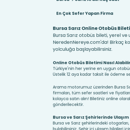
En Çok Sefer Yapan Firma
Bursa Sarız Online Otobüs Bilet
Bursa Sarız otobüs bileti, yerel ve
NeredenNereye.com'da! Birkaç kolay
yolculuğa başlayabilirsiniz.
Online Otobüs Biletimi Nasıl Alabili
Türkiye'nin her yerine en uygun otobüs b
Üstelik 12 aya kadar taksit ile ödeme 
Arama motorumuz üzerinden Bursa Sarı
firmaları, tüm sefer saatleri ve fiyatlar
kolayca satın alın! Biletiniz online olara
gönderilecektir.
Bursa ve Sarız Şehirlerinde Ulaşım
Bursa ve Sarız şehirlerindeki otogarlar
bulabilirsiniz. Şehir içi ulaşım bilgileri 