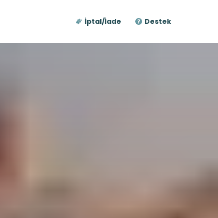
İptal/İade
Destek