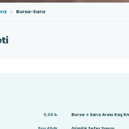
rız
Bursa-Sarız
ti
0,00 ₺
Bursa → Sarız Arası Kaç K
5sa 45dk
Günlük Sefer Sayısı