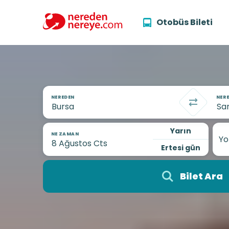
Otobüs Bileti
NEREDEN
NERE
Yarın
NE ZAMAN
Yo
Ertesi gün
Bilet Ara