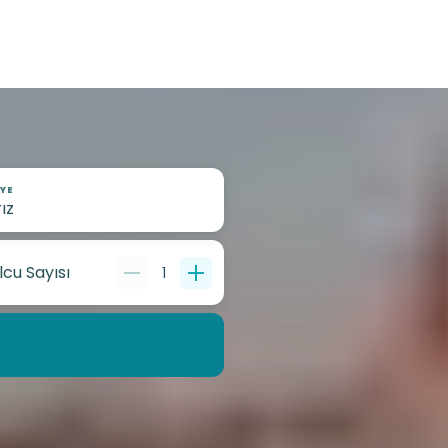
YE
lcu Sayısı
1