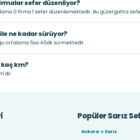
firmalar sefer düzenliyor?
alama 0 firma 1 sefer düzenlemektedir. Bu güzergahta sefe
 ile ne kadar sürüyor?
uğu ortalama 5sa 45dk sürmektedir.
k kaç km?
m'dir.
i
Popüler Sarız Sef
Ankara → Sarız