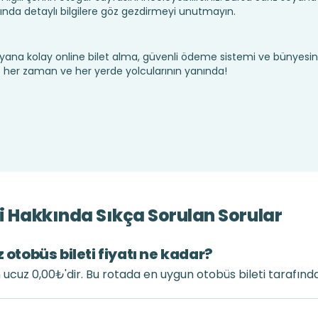
nda detaylı bilgilere göz gezdirmeyi unutmayın.
yana kolay online bilet alma, güvenli ödeme sistemi ve bünyesin
te her zaman ve her yerde yolcularının yanında!
ri Hakkında Sıkça Sorulan Sorular
 otobüs bileti fiyatı ne kadar?
en ucuz 0,00₺'dir. Bu rotada en uygun otobüs bileti tarafınd