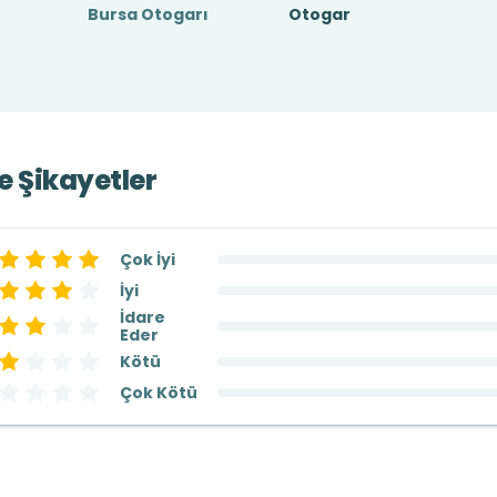
Bursa Otogarı
Otogar
ve Şikayetler
Çok İyi
İyi
İdare
Eder
Kötü
Çok Kötü