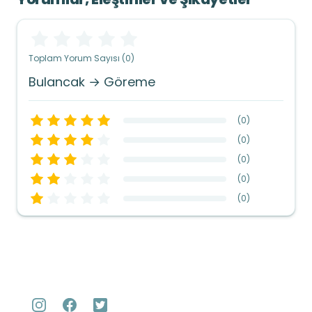
Toplam Yorum Sayısı (0)
Bulancak → Göreme
(
0
)
(
0
)
(
0
)
(
0
)
(
0
)