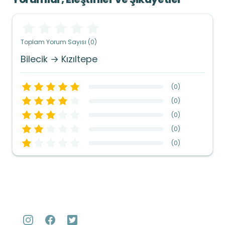
Toplam Yorum Sayısı (0)
Bilecik → Kızıltepe
(
0
)
(
0
)
(
0
)
(
0
)
(
0
)