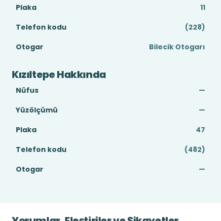
Plaka
11
Telefon kodu
(228)
Otogar
Bilecik Otogarı
Kızıltepe Hakkında
Nüfus
—
Yüzölçümü
—
Plaka
47
Telefon kodu
(482)
Otogar
—
Yorumlar, Eleştiriler ve Şikayetler