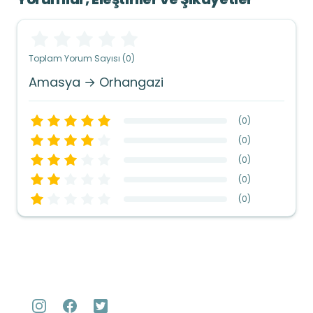
Toplam Yorum Sayısı (0)
Amasya → Orhangazi
(
0
)
(
0
)
(
0
)
(
0
)
(
0
)