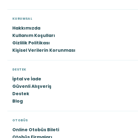
KURUMSAL
Hakkımızda
Kullanım Koşulları
Gizlilik Politikası
Kişisel Verilerin Korunması
DESTEK
İptal ve İade
Güvenli Alışveriş
Destek
Blog
OTOBÜS
Online Otobüs Bileti
Otobüs Firmaları