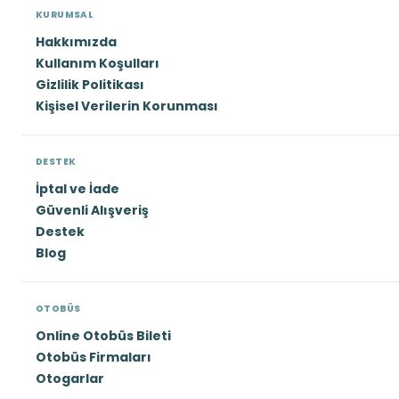
KURUMSAL
Hakkımızda
Kullanım Koşulları
Gizlilik Politikası
Kişisel Verilerin Korunması
DESTEK
İptal ve İade
Güvenli Alışveriş
Destek
Blog
OTOBÜS
Online Otobüs Bileti
Otobüs Firmaları
Otogarlar