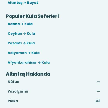
Altıntaş → Bayat
Popüler Kula Seferleri
Adana → Kula
Ceyhan → Kula
Pozantı → Kula
Adıyaman → Kula
Afyonkarahisar → Kula
Altıntaş Hakkında
Nüfus
—
Yüzölçümü
—
Plaka
43