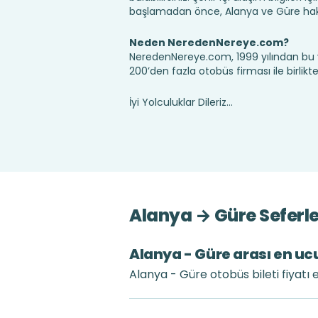
başlamadan önce, Alanya ve Güre hakk
Neden NeredenNereye.com?
NeredenNereye.com, 1999 yılından bu 
200’den fazla otobüs firması ile birlik
İyi Yolculuklar Dileriz...
Alanya → Güre Seferle
Alanya - Güre arası en ucu
Alanya - Güre otobüs bileti fiyatı