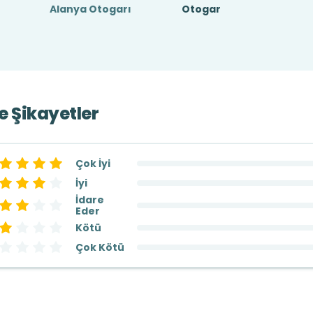
Alanya Otogarı
Otogar
ve Şikayetler
Çok İyi
İyi
İdare
Eder
Kötü
Çok Kötü