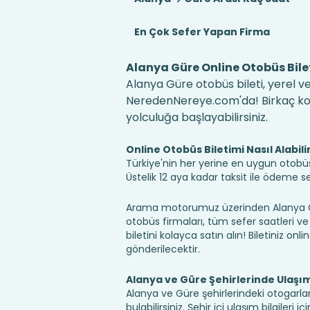
En Çok Sefer Yapan Firma
Alanya Güre Online Otobüs Bile
Alanya Güre otobüs bileti, yerel ve
NeredenNereye.com'da! Birkaç kolay
yolculuğa başlayabilirsiniz.
Online Otobüs Biletimi Nasıl Alabili
Türkiye'nin her yerine en uygun otobüs b
Üstelik 12 aya kadar taksit ile ödeme 
Arama motorumuz üzerinden Alanya Gü
otobüs firmaları, tüm sefer saatleri ve 
biletini kolayca satın alın! Biletiniz onl
gönderilecektir.
Alanya ve Güre Şehirlerinde Ulaşı
Alanya ve Güre şehirlerindeki otogarla
bulabilirsiniz. Şehir içi ulaşım bilgileri 