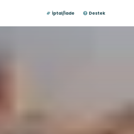
İptal/İade
Destek