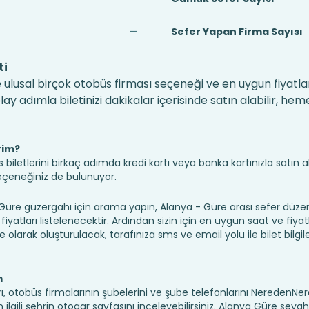
—
Sefer Yapan Firma Sayısı
ti
 ulusal birçok otobüs firması seçeneği ve en uygun fiyatlar
 adımla biletinizi dakikalar içerisinde satın alabilir, hem
rim?
iletlerini birkaç adımda kredi kartı veya banka kartınızla satın ala
seçeneğiniz de bulunuyor.
re güzergahı için arama yapın, Alanya - Güre arası sefer düze
fiyatları listelenecektir. Ardından sizin için en uygun saat ve fiyat
ine olarak oluşturulacak, tarafınıza sms ve email yolu ile bilet bilgile
m
rı, otobüs firmalarının şubelerini ve şube telefonlarını NeredenN
için ilgili şehrin otogar sayfasını inceleyebilirsiniz. Alanya Güre seya