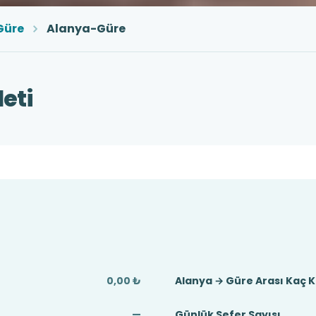
Güre
Alanya-Güre
eti
0,00 ₺
Alanya → Güre Arası Kaç 
—
Günlük Sefer Sayısı