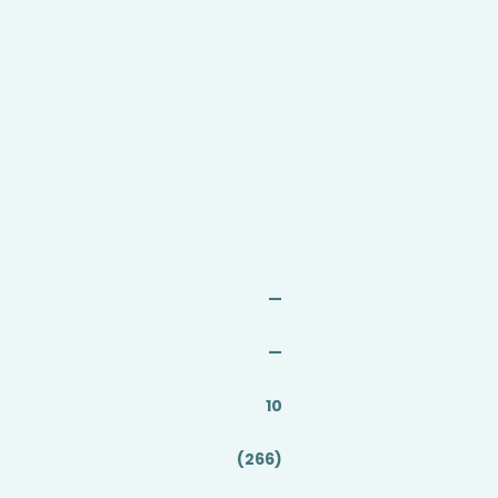
—
—
10
(266)