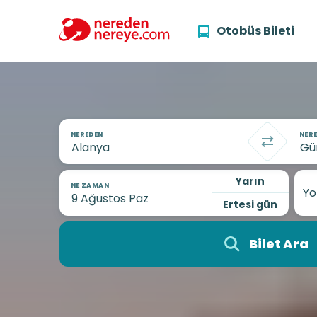
Otobüs Bileti
NEREDEN
NERE
Yarın
NE ZAMAN
Yo
Ertesi gün
Bilet Ara