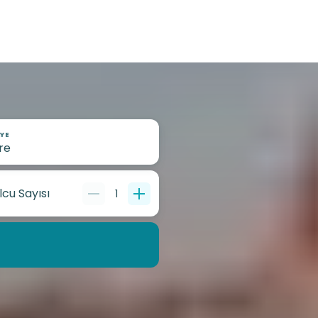
YE
lcu Sayısı
1