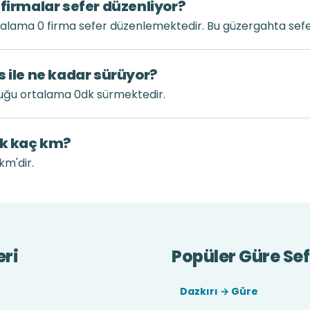
 firmalar sefer düzenliyor?
alama 0 firma sefer düzenlemektedir. Bu güzergahta sefe
s ile ne kadar sürüyor?
luğu ortalama 0dk sürmektedir.
ık kaç km?
km'dir.
eri
Popüler Güre Sef
Dazkırı → Güre