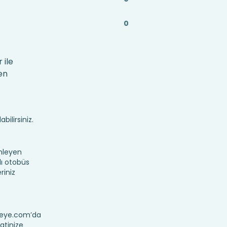
0
 ile
en
bilirsiniz.
nleyen
lı otobüs
riniz
ereye.com’da
hatinize