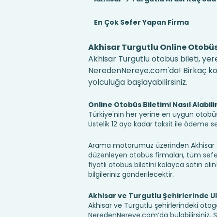
En Çok Sefer Yapan Firma
Akhisar Turgutlu Online Otobüs 
Akhisar Turgutlu otobüs bileti, yer
NeredenNereye.com'da! Birkaç kolay
yolculuğa başlayabilirsiniz.
Online Otobüs Biletimi Nasıl Alabili
Türkiye'nin her yerine en uygun otobüs b
Üstelik 12 aya kadar taksit ile ödeme 
Arama motorumuz üzerinden Akhisar Tur
düzenleyen otobüs firmaları, tüm sefer 
fiyatlı otobüs biletini kolayca satın alı
bilgileriniz gönderilecektir.
Akhisar ve Turgutlu Şehirlerinde U
Akhisar ve Turgutlu şehirlerindeki otoga
NeredenNereye.com’da bulabilirsiniz. Şehir