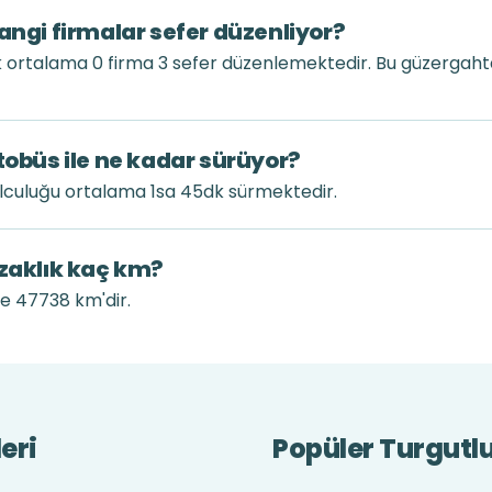
angi firmalar sefer düzenliyor?
ük ortalama 0 firma 3 sefer düzenlemektedir. Bu güzergah
tobüs ile ne kadar sürüyor?
olculuğu ortalama 1sa 45dk sürmektedir.
uzaklık kaç km?
le 47738 km'dir.
eri
Popüler Turgutlu