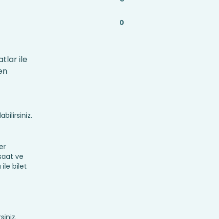
0
tlar ile
en
bilirsiniz.
er
 saat ve
ile bilet
siniz.