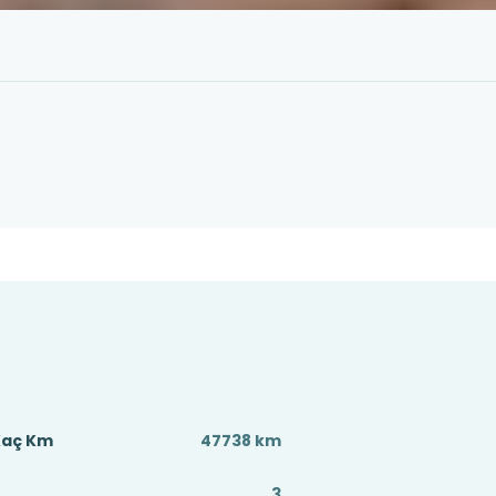
Kaç Km
47738 km
3