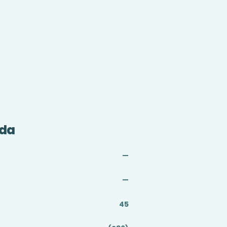
nda
—
—
45