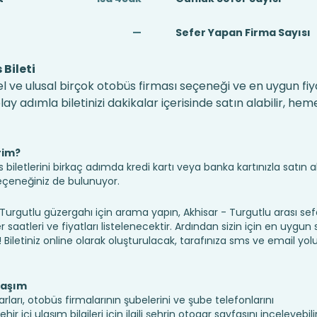
—
Sefer Yapan Firma Sayısı
Bileti
el ve ulusal birçok otobüs firması seçeneği ve en uygun fiya
 adımla biletinizi dakikalar içerisinde satın alabilir, hem
rim?
iletlerini birkaç adımda kredi kartı veya banka kartınızla satın ala
seçeneğiniz de bulunuyor.
gutlu güzergahı için arama yapın, Akhisar - Turgutlu arası sef
saatleri ve fiyatları listelenecektir. Ardından sizin için en uygun
n! Biletiniz online olarak oluşturulacak, tarafınıza sms ve email yolu 
laşım
rları, otobüs firmalarının şubelerini ve şube telefonlarını
 içi ulaşım bilgileri için ilgili şehrin otogar sayfasını inceleyebilir