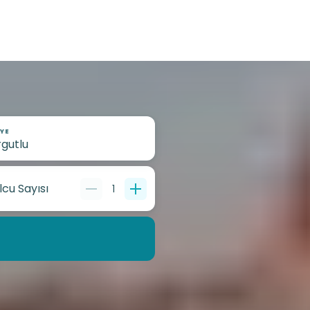
YE
lcu Sayısı
1