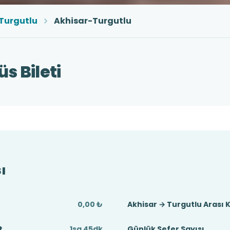
Turgutlu
Akhisar-Turgutlu
s Bileti
ı
0,00 ₺
Akhisar → Turgutlu Arası 
t
1sa 45dk
Günlük Sefer Sayısı