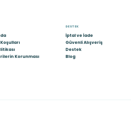
DESTEK
zda
İptal ve İade
Koşulları
Güvenli Alışveriş
olitikası
Destek
erilerin Korunması
Blog