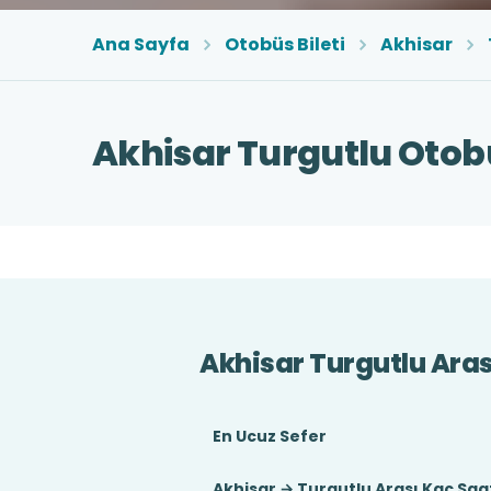
Ana Sayfa
Otobüs Bileti
Akhisar
Akhisar Turgutlu Otobü
Akhisar Turgutlu Aras
En Ucuz Sefer
Akhisar → Turgutlu Arası Kaç Saa