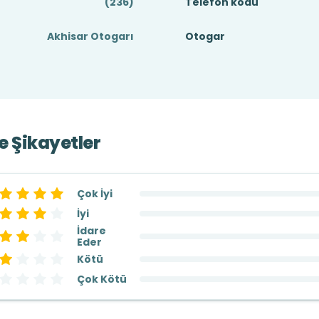
(236)
Telefon kodu
Akhisar Otogarı
Otogar
ve Şikayetler
Çok İyi
İyi
İdare
Eder
Kötü
Çok Kötü