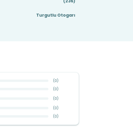
(236)
Turgutlu Otogarı
(
0
)
(
0
)
(
0
)
(
0
)
(
0
)