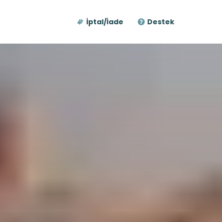
İptal/İade
Destek