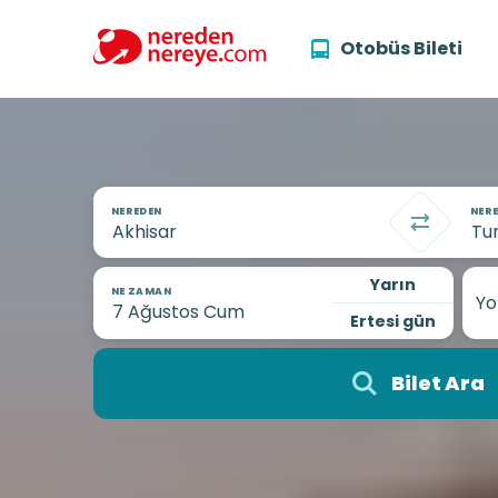
Otobüs Bileti
NEREDEN
NERE
Yarın
NE ZAMAN
Yo
Ertesi gün
Bilet Ara