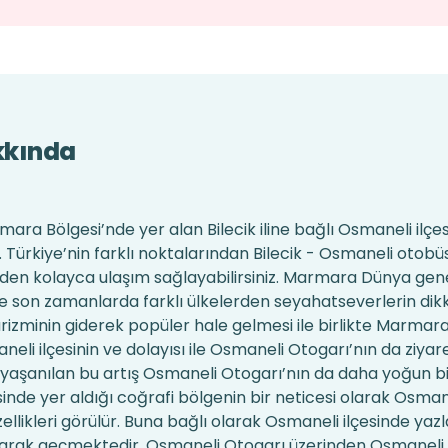
kkında
ra Bölgesi’nde yer alan Bilecik iline bağlı Osmaneli ilçesi
Türkiye’nin farklı noktalarından Bilecik - Osmaneli otobüs
inden kolayca ulaşım sağlayabilirsiniz. Marmara Dünya gen
ikle son zamanlarda farklı ülkelerden seyahatseverlerin dikk
zminin giderek popüler hale gelmesi ile birlikte Marmar
neli ilçesinin ve dolayısı ile Osmaneli Otogarı’nın da ziyare
a yaşanılan bu artış Osmaneli Otogarı’nın da daha yoğun bi
inde yer aldığı coğrafi bölgenin bir neticesi olarak Osman
ellikleri görülür. Buna bağlı olarak Osmaneli ilçesinde yazla
lı olarak geçmektedir. Osmaneli Otogarı üzerinden Osmaneli 