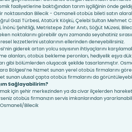
mik faaliyetlerine baktığından tarım işçiliğinin önde geldi
bir noktasından Bilecik - Osmaneli otobüs bileti satın ala
tuğrul Gazi Türbesi, Atatürk Köşkü, Çelebi Sultan Mehmet C
nönü Şehitliği, Metristepe Zafer Anıtı, Söğüt Müzesi, Bilec
ereken noktalarını görebilir aynı zamanda seyahatiniz sıras
el lezzetlerini ustalarının ellerinden deneyebilirsiniz.
nin giderek artan yolcu sayısının ihtiyaçlarını karşılama
eme alanları, otobüs bekleme peronları, hediyelik eşya dük
ı gibi bölümlerden oluşacak şekilde tasarlanmıştır. Osm
ra Bölgesi’ne hizmet sunan yerel otobüs firmalarını göre
met sunan ulusal çapta otobüs firmalarını da görüntüleyebili
şım Sağlayabilirim?
mak için şehir merkezinden ya da civar ilçelerden hareke
erseniz otobüs firmanızın servis imkanlarından yararlanabilir
 Osmaneli/Bilecik