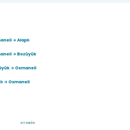
neli → Alaplı
aneli → Bozüyük
üyük → Osmaneli
lı → Osmaneli
OTOBÜS