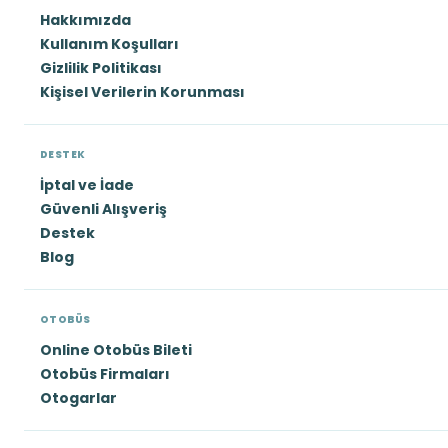
Hakkımızda
Kullanım Koşulları
Gizlilik Politikası
Kişisel Verilerin Korunması
DESTEK
İptal ve İade
Güvenli Alışveriş
Destek
Blog
OTOBÜS
Online Otobüs Bileti
Otobüs Firmaları
Otogarlar