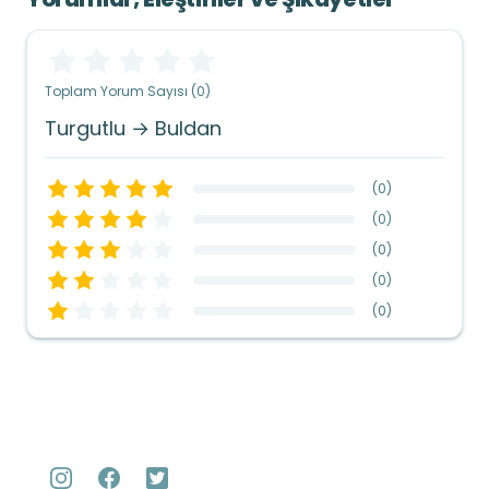
Toplam Yorum Sayısı (0)
Turgutlu → Buldan
(
0
)
(
0
)
(
0
)
(
0
)
(
0
)