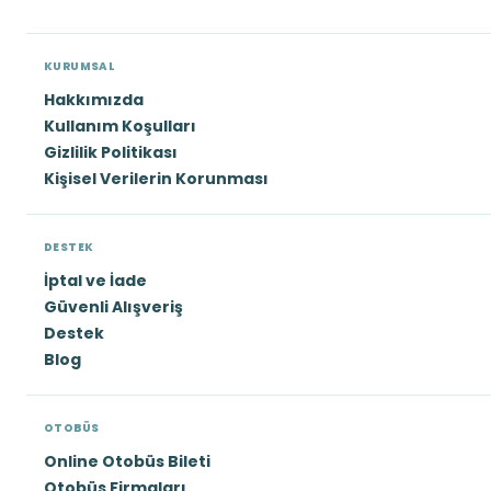
KURUMSAL
Hakkımızda
Kullanım Koşulları
Gizlilik Politikası
Kişisel Verilerin Korunması
DESTEK
İptal ve İade
Güvenli Alışveriş
Destek
Blog
OTOBÜS
Online Otobüs Bileti
Otobüs Firmaları