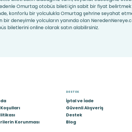
nedenle Omurtag otobüs bileti için sabit bir fiyat belirt
inde, konforlu bir yolculukla Omurtag şehrine seyahat et
şkın bir deneyimle yolcuların yanında olan NeredenNereye
iletlerini online olarak satın alabilirsiniz.
DESTEK
zda
İptal ve İade
Koşulları
Güvenli Alışveriş
olitikası
Destek
erilerin Korunması
Blog