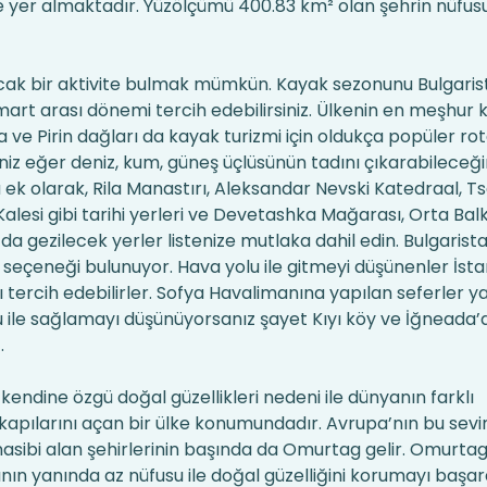
e yer almaktadır. Yüzölçümü 400.83 km² olan şehrin nüfusu 
cak bir aktivite bulmak mümkün. Kayak sezonunu Bulgaris
art arası dönemi tercih edebilirsiniz. Ülkenin en meşhur 
 ve Pirin dağları da kayak turizmi için oldukça popüler rot
iz eğer deniz, kum, güneş üçlüsünün tadını çıkarabileceğin
a ek olarak, Rila Manastırı, Aleksandar Nevski Katedraal, T
alesi gibi tarihi yerleri ve Devetashka Mağarası, Orta Balk
da gezilecek yerler listenize mutlaka dahil edin. Bulgarista
 seçeneği bulunuyor. Hava yolu ile gitmeyi düşünenler İst
tercih edebilirler. Sofya Havalimanına yapılan seferler yak
lu ile sağlamayı düşünüyorsanız şayet Kıyı köy ve İğneada
.
 kendine özgü doğal güzellikleri nedeni ile dünyanın farklı
kapılarını açan bir ülke konumundadır. Avrupa’nın bu sevi
asibi alan şehirlerinin başında da Omurtag gelir. Omurtag
ın yanında az nüfusu ile doğal güzelliğini korumayı başar