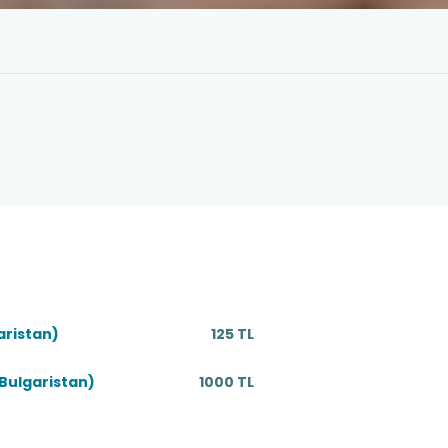
aristan)
125 TL
ulgaristan)
1000 TL