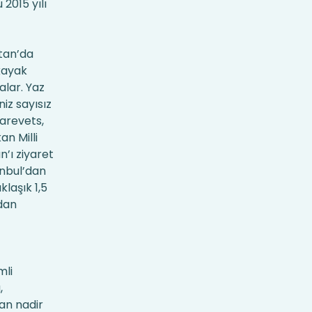
2015 yılı
tan’da
kayak
alar. Yaz
iz sayısız
sarevets,
an Milli
n’ı ziyaret
anbul’dan
laşık 1,5
’dan
mli
,
an nadir