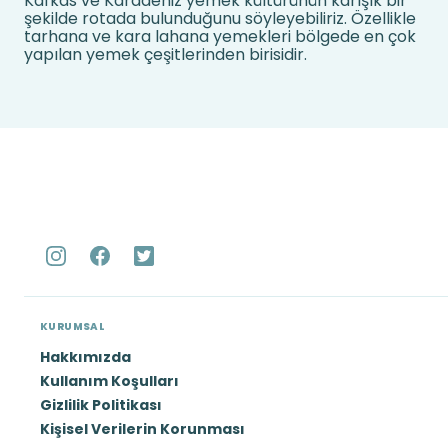
Kafkas ve Karadeniz yemek kültürünün karışık bir
şekilde rotada bulunduğunu söyleyebiliriz. Özellikle
tarhana ve kara lahana yemekleri bölgede en çok
yapılan yemek çeşitlerinden birisidir.
KURUMSAL
Hakkımızda
Kullanım Koşulları
Gizlilik Politikası
Kişisel Verilerin Korunması