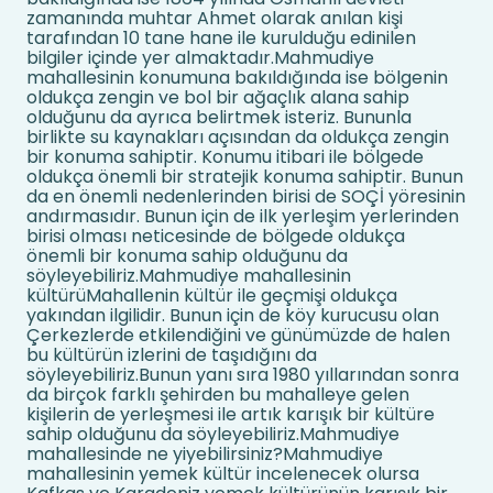
zamanında muhtar Ahmet olarak anılan kişi
tarafından 10 tane hane ile kurulduğu edinilen
bilgiler içinde yer almaktadır.Mahmudiye
mahallesinin konumuna bakıldığında ise bölgenin
oldukça zengin ve bol bir ağaçlık alana sahip
olduğunu da ayrıca belirtmek isteriz. Bununla
birlikte su kaynakları açısından da oldukça zengin
bir konuma sahiptir. Konumu itibari ile bölgede
oldukça önemli bir stratejik konuma sahiptir. Bunun
da en önemli nedenlerinden birisi de SOÇİ yöresinin
andırmasıdır. Bunun için de ilk yerleşim yerlerinden
birisi olması neticesinde de bölgede oldukça
önemli bir konuma sahip olduğunu da
söyleyebiliriz.Mahmudiye mahallesinin
kültürüMahallenin kültür ile geçmişi oldukça
yakından ilgilidir. Bunun için de köy kurucusu olan
Çerkezlerde etkilendiğini ve günümüzde de halen
bu kültürün izlerini de taşıdığını da
söyleyebiliriz.Bunun yanı sıra 1980 yıllarından sonra
da birçok farklı şehirden bu mahalleye gelen
kişilerin de yerleşmesi ile artık karışık bir kültüre
sahip olduğunu da söyleyebiliriz.Mahmudiye
mahallesinde ne yiyebilirsiniz?Mahmudiye
mahallesinin yemek kültür incelenecek olursa