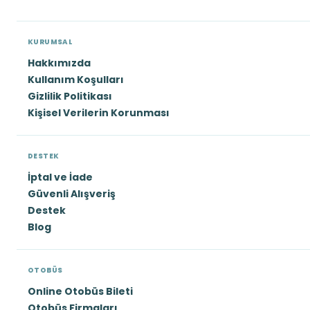
KURUMSAL
Hakkımızda
Kullanım Koşulları
Gizlilik Politikası
Kişisel Verilerin Korunması
DESTEK
İptal ve İade
Güvenli Alışveriş
Destek
Blog
OTOBÜS
Online Otobüs Bileti
Otobüs Firmaları