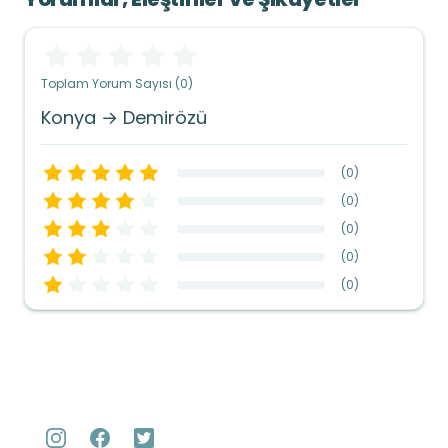
Toplam Yorum Sayısı (0)
Konya → Demirözü
(
0
)
(
0
)
(
0
)
(
0
)
(
0
)