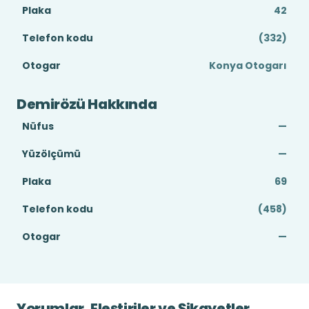
Plaka
42
Telefon kodu
(332)
Otogar
Konya Otogarı
Demirözü Hakkında
Nüfus
—
Yüzölçümü
—
Plaka
69
Telefon kodu
(458)
Otogar
—
Yorumlar, Eleştiriler ve Şikayetler