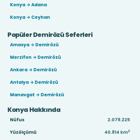
Konya → Adana
Konya → Ceyhan
Popüler Demirözü Seferleri
Amasya → Demirözü
Merzifon → Demirözü
Ankara → Demirözü
Antalya → Demirözü
Manavgat → Demirözü
Konya Hakkında
Nüfus
2.079.225
2
Yüzölçümü
40.814
km