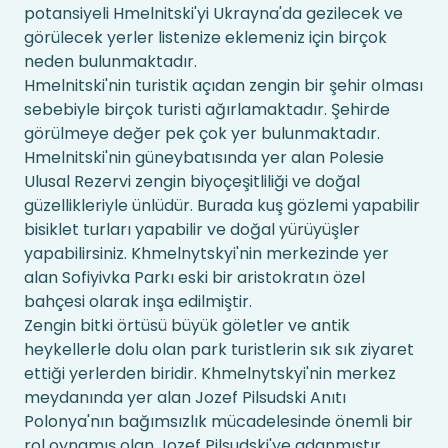
potansiyeli Hmelnitski'yi Ukrayna'da gezilecek ve
görülecek yerler listenize eklemeniz için birçok
neden bulunmaktadır.
Hmelnitski'nin turistik açıdan zengin bir şehir olması
sebebiyle birçok turisti ağırlamaktadır. Şehirde
görülmeye değer pek çok yer bulunmaktadır.
Hmelnitski'nin güneybatısında yer alan Polesie
Ulusal Rezervi zengin biyoçeşitliliği ve doğal
güzellikleriyle ünlüdür. Burada kuş gözlemi yapabilir
bisiklet turları yapabilir ve doğal yürüyüşler
yapabilirsiniz. Khmelnytskyi'nin merkezinde yer
alan Sofiyivka Parkı eski bir aristokratın özel
bahçesi olarak inşa edilmiştir.
Zengin bitki örtüsü büyük göletler ve antik
heykellerle dolu olan park turistlerin sık sık ziyaret
ettiği yerlerden biridir. Khmelnytskyi'nin merkez
meydanında yer alan Jozef Pilsudski Anıtı
Polonya'nın bağımsızlık mücadelesinde önemli bir
rol oynamış olan Jozef Pilsudski'ye adanmıştır.