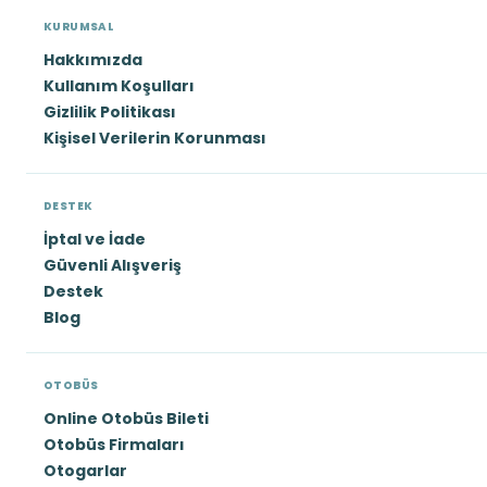
KURUMSAL
Hakkımızda
Kullanım Koşulları
Gizlilik Politikası
Kişisel Verilerin Korunması
DESTEK
İptal ve İade
Güvenli Alışveriş
Destek
Blog
OTOBÜS
Online Otobüs Bileti
Otobüs Firmaları
Otogarlar